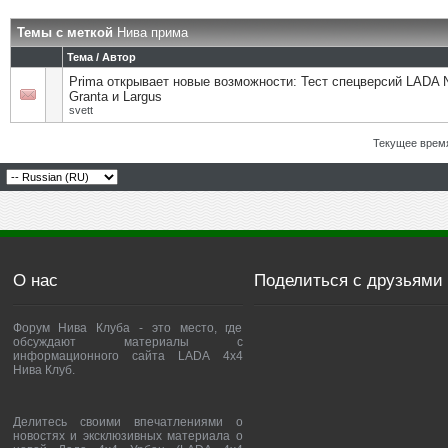
Темы с меткой
Нива прима
Тема / Автор
Prima открывает новые возможности: Тест спецверсий LADA N
Granta и Largus
svett
Текущее врем
О нас
Поделиться с друзьями
Форум Нива Клуба - это место, где
обсуждают материалы с
информационного сайта LADA 4x4
Нива Клуб.
Делитесь своими впечатлениями о
новостях и эксклюзивных материала о