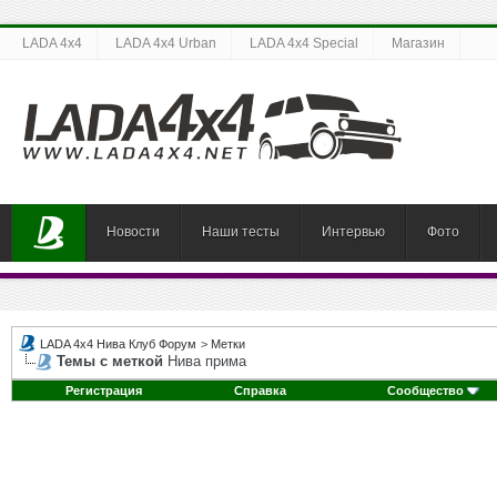
LADA 4x4
LADA 4x4 Urban
LADA 4x4 Special
Магазин
Новости
Наши тесты
Интервью
Фото
LADA 4x4 Нива Клуб Форум
>
Метки
Темы с меткой
Нива прима
Регистрация
Справка
Сообщество