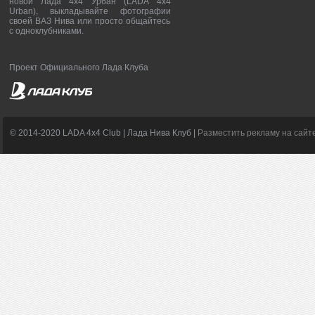
новой Лада 4х4 Урбан (LADA 4x4
Urban), выкладывайте фотографии
своей ВАЗ Нива или просто общайтесь
с одноклубниками.
Проект Официального Лада Клуба
© 2014-2020 LADA 4x4 Club | Лада Нива Клуб |
Разместить рекламу на сайт