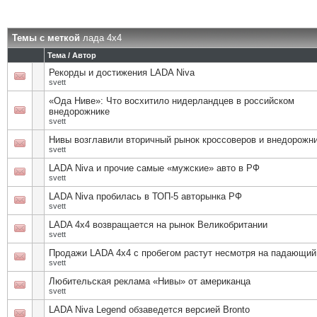
Темы с меткой
лада 4х4
Тема / Автор
Рекорды и достижения LADA Niva
svett
«Ода Ниве»: Что восхитило нидерландцев в российском
внедорожнике
svett
Нивы возглавили вторичный рынок кроссоверов и внедорожн
svett
LADA Niva и прочие самые «мужские» авто в РФ
svett
LADA Niva пробилась в ТОП-5 авторынка РФ
svett
LADA 4x4 возвращается на рынок Великобритании
svett
Продажи LADA 4х4 с пробегом растут несмотря на падающий
svett
Любительская реклама «Нивы» от американца
svett
LADA Niva Legend обзаведется версией Bronto