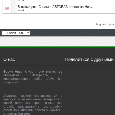
svett
В пятый раз: Сколько АВТОВАЗ просит за Ниву
svett
Текущее врем
О нас
Поделиться с друзьями
Форум Нива Клуба - это место, где
обсуждают материалы с
информационного сайта LADA 4x4
Нива Клуб.
Делитесь своими впечатлениями о
новостях и эксклюзивных материала о
новой Лада 4х4 Урбан (LADA 4x4
Urban), выкладывайте фотографии
своей ВАЗ Нива или просто общайтесь
с одноклубниками.