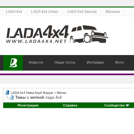
LADA 4x4
LADA 4x4 Urban
LADA 4x4 Special
Магазин
Новости
Наши тесты
Интервью
Фото
LADA 4x4 Нива Клуб Форум
>
Метки
Темы с меткой
лада 4х4
Регистрация
Справка
Сообщество