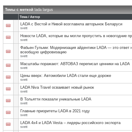
Темы с меткой
lada largus
Тема / Автор
LADA с Вестой и Нивой возглавила авторынок Беларуси
svett
Новости LADA, которые вы могли пропустить в новогодние п
svett
Фабьен Гульми: Модернизация айдентики LADA — это ответ 
всеобщую цифровизацию
svett
Масштабы поражают: АВТОВАЗ переписал ценники на LADA
svett
Цены вверх: Автомобили LADA стали еще дороже
svett
LADA Niva Travel осваивает новый рынок
svett
В Тольятти показали уникальные LADA
svett
Главные приоритеты LADA в 2021 году
svett
LADA 4x4 и LADA Vesta – лидеры российского экспорта
svett