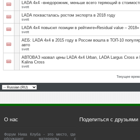
LADA 4x4 –внедорожник, меньше всего теряющий в стоимост
svett
LADA похвасталась ростом экспорта в 2018 году
svett
LADA 4x4 повысил позиции в рейтинге«Residual value – 2018»
svett
АЕБ: LADA 4х4 в 2015 году в России вошла в ТОП-10 популя
авто
svett
АВТОВАЗ назвал цены LADA 4х4 Urban, LADA Largus Cross и
Kalina Cross
svett
Текущее врем
О нас
Поделиться с друзьями
Форум Нива Клуба - это место, где
обсуждают материалы с