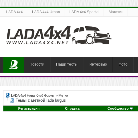
LADA 4x4
LADA 4x4 Urban
LADA 4x4 Special
Магазин
Новости
Наши тесты
Интервью
Фото
LADA 4x4 Нива Клуб Форум
>
Метки
Темы с меткой
lada largus
Регистрация
Справка
Сообщество