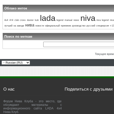
Облако меток
lada
niva
4x4
4×4
club
cross
duster
kub
legend
manual
news
niva legend
niva
нива
лучший
на заводе
новости
официальный
приемник
руководство
русский
спецверсия
т-1
Поиск по меткам
Текущее врем
О нас
Поделиться с друзьями
Форум Нива Клуба - это место, где
обсуждают материалы с
информационного сайта LADA 4x4
Нива Клуб.