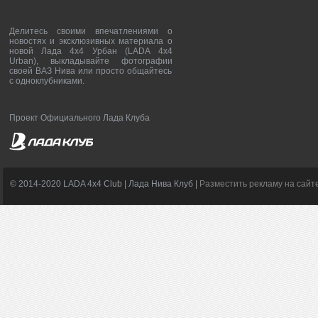
Делитесь своими впечатлениями о
новостях и эксклюзивных материала о
новой Лада 4х4 Урбан (LADA 4x4
Urban), выкладывайте фотографии
своей ВАЗ Нива или просто общайтесь
с одноклубниками.
Проект Официального Лада Клуба
© 2014-2020 LADA 4x4 Club | Лада Нива Клуб |
Разместить рекламу на сайт