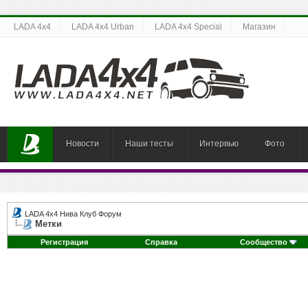
LADA 4x4
LADA 4x4 Urban
LADA 4x4 Special
Магазин
Новости
Наши тесты
Интервью
Фото
LADA 4x4 Нива Клуб Форум
Метки
Регистрация
Справка
Сообщество