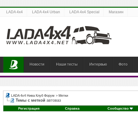
LADA 4x4
LADA 4x4 Urban
LADA 4x4 Special
Магазин
Новости
Наши тесты
Интервью
Фото
LADA 4x4 Нива Клуб Форум
>
Метки
Темы с меткой
автоваз
Регистрация
Справка
Сообщество