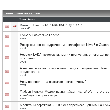
Темы с меткой
автоваз
Тема / Автор
Важно:
Новости АО "АВТОВАЗ"
(
1
2
3
4
)
bokareff
LADA обновит Niva Legend
svett
Раскрыты новые подробности о платформе Niva-3 и Granta-
svett
Новости LADA, которые вы могли пропустить в новогодние
праздники
svett
А не спеши ты нас «хоронить»: Выпуск пятидверной Нивы
продолжается
svett
Ниву переводят на автоматическую сборку?
svett
Фабьен Гульми: Модернизация айдентики LADA — это отве
всеобщую цифровизацию
svett
Масштабы поражают: АВТОВАЗ переписал ценники на LAD
svett