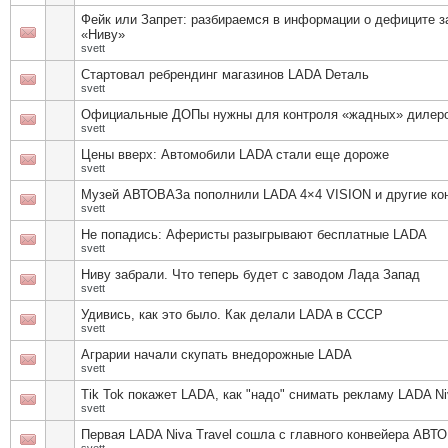
Фейк или Запрет: разбираемся в информации о дефиците з
«Ниву»
svett
Стартовал ребрендинг магазинов LADA Dеталь
svett
Официальные ДОПы нужны для контроля «жадных» дилер
svett
Цены вверх: Автомобили LADA стали еще дороже
svett
Музей АВТОВАЗа пополнили LADA 4×4 VISION и другие ко
svett
Не попадись: Аферисты разыгрывают бесплатные LADA
svett
Ниву забрали. Что теперь будет с заводом Лада Запад
svett
Удивись, как это было. Как делали LADA в СССР
svett
Аграрии начали скупать внедорожные LADA
svett
Tik Tok покажет LADA, как "надо" снимать рекламу LADA Ni
svett
Первая LADA Niva Travel сошла с главного конвейера АВТ