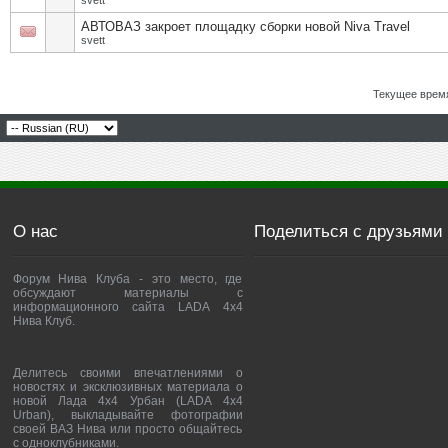
svett
АВТОВАЗ закроет площадку сборки новой Niva Travel
svett
Текущее врем
О нас
Поделиться с друзьями
Форум Нива Клуба - это место, где
обсуждают материалы с
информационного сайта LADA 4x4
Нива Клуб.
Делитесь своими впечатлениями о
новостях и эксклюзивных материала о
новой Лада 4х4 Урбан (LADA 4x4
Urban), выкладывайте фотографии
своей ВАЗ Нива или просто общайтесь
с одноклубниками.