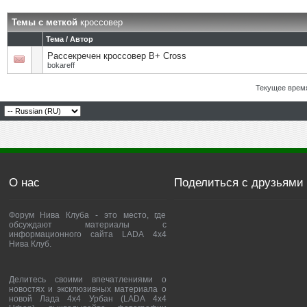
Темы с меткой
кроссовер
Тема / Автор
Рассекречен кроссовер В+ Cross
bokareff
Текущее врем
О нас
Поделиться с друзьями
Форум Нива Клуба - это место, где
обсуждают материалы с
информационного сайта LADA 4x4
Нива Клуб.
Делитесь своими впечатлениями о
новостях и эксклюзивных материала о
новой Лада 4х4 Урбан (LADA 4x4