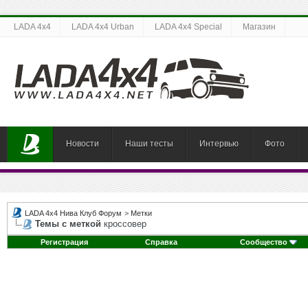
LADA 4x4
LADA 4x4 Urban
LADA 4x4 Special
Магазин
Новости
Наши тесты
Интервью
Фото
LADA 4x4 Нива Клуб Форум
>
Метки
Темы с меткой
кроссовер
Регистрация
Справка
Сообщество