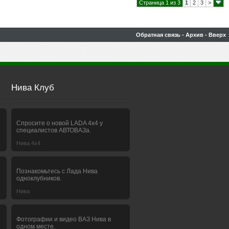
Страница 1 из 3
1
2
3
>
Обратная связь
-
Архив
-
Вверх
Нива Клуб
Спросите о новой LADA 4x4 у
специалистов АВТОВАЗа.
Нива 4х4
Познакомьтесь с Лада Нива
одноклубников.
Нива
Фотографии и видео ВАЗ Нива в
одном месте.