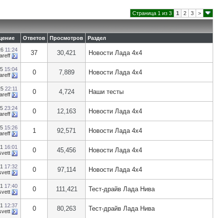
Страница 1 из 3
1
2
3
>
щение
Ответов
Просмотров
Раздел
26
11:24
37
30,421
Новости Лада 4х4
areff
25
15:04
0
7,889
Новости Лада 4х4
areff
25
22:11
0
4,724
Наши тесты
areff
25
23:24
0
12,163
Новости Лада 4х4
areff
25
15:26
1
92,571
Новости Лада 4х4
areff
21
16:01
0
45,456
Новости Лада 4х4
svett
21
17:32
0
97,114
Новости Лада 4х4
svett
21
17:40
0
111,421
Тест-драйв Лада Нива
svett
21
12:37
0
80,263
Тест-драйв Лада Нива
svett