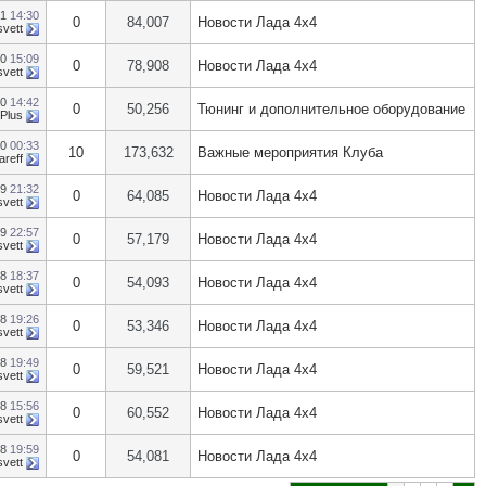
21
14:30
0
84,007
Новости Лада 4х4
svett
20
15:09
0
78,908
Новости Лада 4х4
svett
20
14:42
0
50,256
Тюнинг и дополнительное оборудование
 Plus
20
00:33
10
173,632
Важные мероприятия Клуба
areff
19
21:32
0
64,085
Новости Лада 4х4
svett
19
22:57
0
57,179
Новости Лада 4х4
svett
18
18:37
0
54,093
Новости Лада 4х4
svett
18
19:26
0
53,346
Новости Лада 4х4
svett
18
19:49
0
59,521
Новости Лада 4х4
svett
18
15:56
0
60,552
Новости Лада 4х4
svett
18
19:59
0
54,081
Новости Лада 4х4
svett