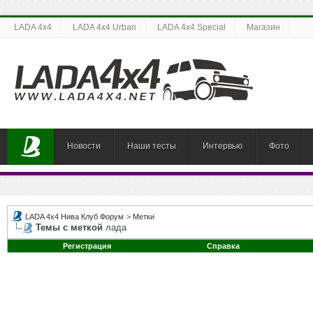
LADA 4x4
LADA 4x4 Urban
LADA 4x4 Special
Магазин
Новости
Наши тесты
Интервью
Фото
LADA 4x4 Нива Клуб Форум
>
Метки
Темы с меткой
лада
Регистрация
Справка