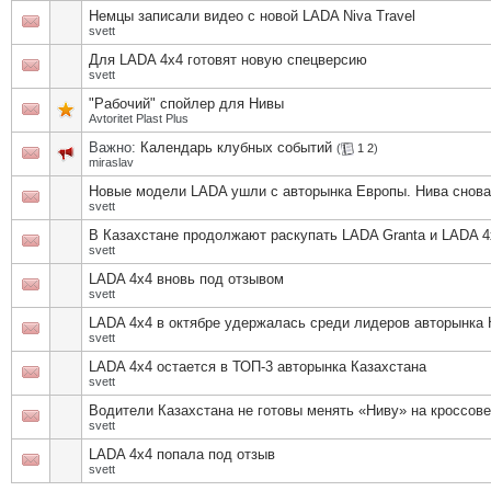
Немцы записали видео с новой LADA Niva Travel
svett
Для LADA 4x4 готовят новую спецверсию
svett
"Рабочий" спойлер для Нивы
Avtoritet Plast Plus
Важно:
Календарь клубных событий
(
1
2
)
miraslav
Новые модели LADA ушли с авторынка Европы. Нива снова
svett
В Казахстане продолжают раскупать LADA Granta и LADA 4
svett
LADA 4х4 вновь под отзывом
svett
LADA 4х4 в октябре удержалась среди лидеров авторынка 
svett
LADA 4х4 остается в ТОП-3 авторынка Казахстана
svett
Водители Казахстана не готовы менять «Ниву» на кроссов
svett
LADA 4х4 попала под отзыв
svett