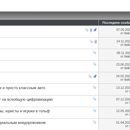
Последнее сооб
07.05.20
от
bok
14.11.20
от
bok
09.11.20
от
bok
23.06.20
от
bok
24.02.20
от
bok
 и просто классным авто
13.12.20
от
ет на всеобщую цифровизацию
07.12.20
от
ы, юристы и игроки в гольф
12.05.20
от
 идеальным внедорожником
01.04.20
от