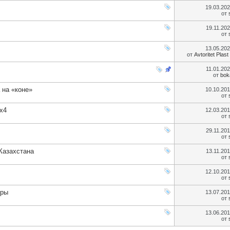
19.03.20
от
19.11.20
от
13.05.20
от
Avtoritet Plast
11.01.20
от
bok
 на «коне»
10.10.20
от
х4
12.03.20
от
29.11.20
от
Казахстана
13.11.20
от
12.10.20
от
еры
13.07.20
от
13.06.20
от