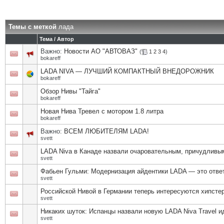
Темы с меткой
лада
Тема / Автор
Важно:
Новости АО "АВТОВАЗ"
(
1
2
3
4
)
bokareff
LADA NIVA — ЛУЧШИЙ КОМПАКТНЫЙ ВНЕДОРОЖНИК
bokareff
Обзор Нивы "Тайга"
bokareff
Новая Нива Тревел с мотором 1.8 литра
bokareff
Важно:
ВСЕМ ЛЮБИТЕЛЯМ LADA!
svett
LADA Niva в Канаде назвали очаровательным, причудливым
svett
Фабьен Гульми: Модернизация айдентики LADA — это отв
svett
Российской Нивой в Германии теперь интересуются хипстер
svett
Никаких шуток: Испанцы назвали новую LADA Niva Travel
svett