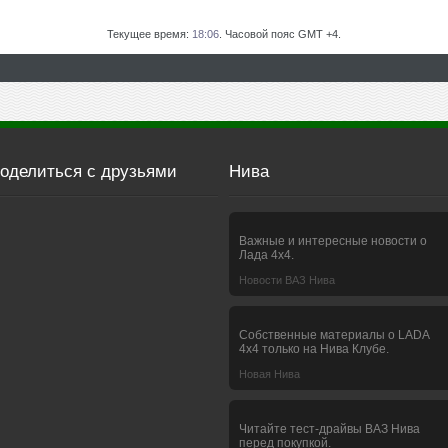
Текущее время:
18:06
. Часовой пояс GMT +4.
оделиться с друзьями
Нива
Важные и интересные новости о
Лада 4х4.
Новости ВАЗ Нива
Собственные материалы о LADA
4x4 только на Нива Клубе.
Новая Нива
Читайте тест-драйвы ВАЗ Нива
перед покупкой.