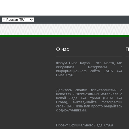
О нас
П
Форум Нива Клуба - это место, где
обсуждают материалы с
информационного сайта LADA 4x4
Нива Клуб.
Делитесь своими впечатлениями о
новостях и эксклюзивных материала о
новой Лада 4х4 Урбан (LADA 4x4
Urban), выкладывайте фотографии
своей ВАЗ Нива или просто общайтесь
с одноклубниками.
Проект Официального Лада Клуба