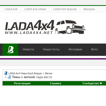
LADA 4x4
LADA 4x4 Urban
LADA 4x4 Special
Магазин
Новости
Наши тесты
Интервью
Фото
LADA 4x4 Нива Клуб Форум
>
Метки
Темы с меткой
лада веста
Регистрация
Справка
Сообщество