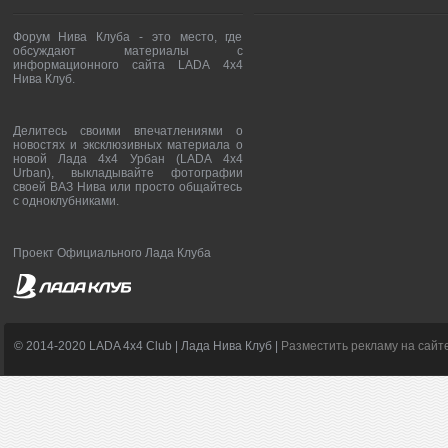
Форум Нива Клуба - это место, где
обсуждают материалы с
информационного сайта LADA 4x4
Нива Клуб.
Делитесь своими впечатлениями о
новостях и эксклюзивных материала о
новой Лада 4х4 Урбан (LADA 4x4
Urban), выкладывайте фотографии
своей ВАЗ Нива или просто общайтесь
с одноклубниками.
Проект Официального Лада Клуба
© 2014-2020 LADA 4x4 Club | Лада Нива Клуб |
Разместить рекламу на сайт