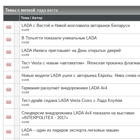
Темы с меткой
лада веста
Тема / Автор
LADA с Вестой и Нивой возглавила авторынок Беларуси
svett
В Тольятти показали уникальные LADA
svett
LADA Ижевск приглашает на День открытых дверей
svett
Тест Vesta с новым «автоматом». Японская прокачка флагм
svett
Новые модели LADA ушли с авторынка Европы. Нива снова н
svett
Германия раскупает внедорожники LADA 4х4
svett
Тест-драйв седана LADA Vesta Cross с Лада Клубом
svett
Спецверсии внедорожника LADA 4х4 показали на выставке
«INTERPOLITEX - 2017»
svett
LADA – один из лидеров экспорта легковых машин
svett