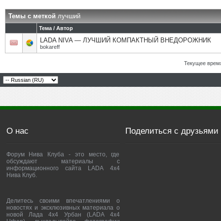
Темы с меткой
лучший
Тема / Автор
LADA NIVA — ЛУЧШИЙ КОМПАКТНЫЙ ВНЕДОРОЖНИК
bokareff
Текущее врем
О нас
Поделиться с друзьями
Форум Нива Клуба - это место, где
обсуждают материалы с
информационного сайта LADA 4x4
Нива Клуб.
Делитесь своими впечатлениями о
новостях и эксклюзивных материала о
новой Лада 4х4 Урбан (LADA 4x4