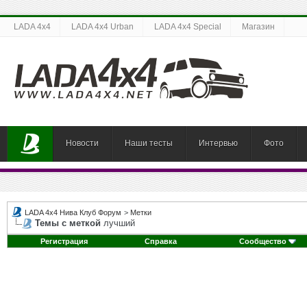
LADA 4x4
LADA 4x4 Urban
LADA 4x4 Special
Магазин
Новости
Наши тесты
Интервью
Фото
LADA 4x4 Нива Клуб Форум
>
Метки
Темы с меткой
лучший
Регистрация
Справка
Сообщество