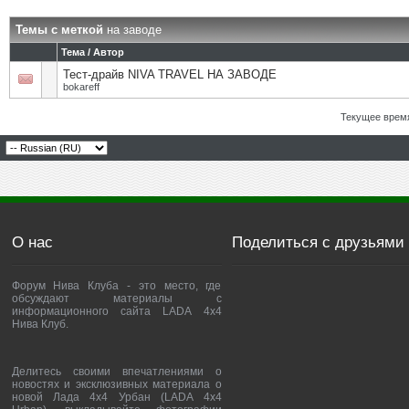
Темы с меткой
на заводе
Тема / Автор
Тест-драйв NIVA TRAVEL НА ЗАВОДЕ
bokareff
Текущее врем
О нас
Поделиться с друзьями
Форум Нива Клуба - это место, где
обсуждают материалы с
информационного сайта LADA 4x4
Нива Клуб.
Делитесь своими впечатлениями о
новостях и эксклюзивных материала о
новой Лада 4х4 Урбан (LADA 4x4