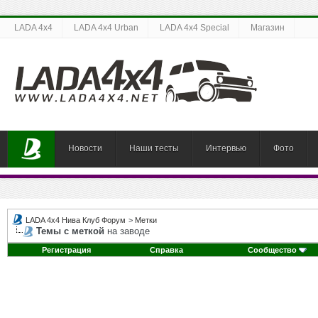
LADA 4x4
LADA 4x4 Urban
LADA 4x4 Special
Магазин
Новости
Наши тесты
Интервью
Фото
LADA 4x4 Нива Клуб Форум
>
Метки
Темы с меткой
на заводе
Регистрация
Справка
Сообщество