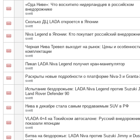
«Ода Ниве»: Что восхитило нидерландцев в российском
внедорожнике
svett
Сколько ДЦ LADA откроется в Японии
svett
Niva Legend в Японии: Кто покупает российский внедорожн
svett
Черная Нива Тревел выходит на рынок: Цены и особенност
комплектации
svett
Пикап LADA Niva Legend получил кран-манипулятор
svett
Раскрыты новые подробности о платформе Niva-3 и Granta-
svett
Испытание бездорожьем: LADA Niva Legend против Suzuki J
Land Rover Defender 90
svett
Нива в декабре стала самым продаваемым SUV в РФ
svett
VLADA 4×4 на Токийском автосалоне: Русский внедорожни
показали японцам
svett
Битва на бездорожье: LADA Niva против Suzuki Jimny и Dus