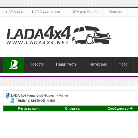
LADA 4x4
LADA 4x4 Urban
LADA 4x4 Special
Магазин
Новости
Наши тесты
Интервью
Фото
LADA 4x4 Нива Клуб Форум
>
Метки
Темы с меткой
нива
Регистрация
Справка
Сообщество