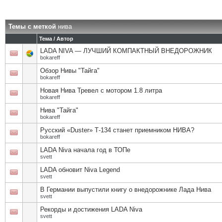
Темы с меткой
нива
Тема / Автор
LADA NIVA — ЛУЧШИЙ КОМПАКТНЫЙ ВНЕДОРОЖНИК
bokareff
Обзор Нивы "Тайга"
bokareff
Новая Нива Тревел с мотором 1.8 литра
bokareff
Нива "Тайга"
bokareff
Русский «Duster» Т-134 станет приемником НИВА?
bokareff
LADA Niva начала год в ТОПе
svett
LADA обновит Niva Legend
svett
В Германии выпустили книгу о внедорожнике Лада Нива
svett
Рекорды и достижения LADA Niva
svett