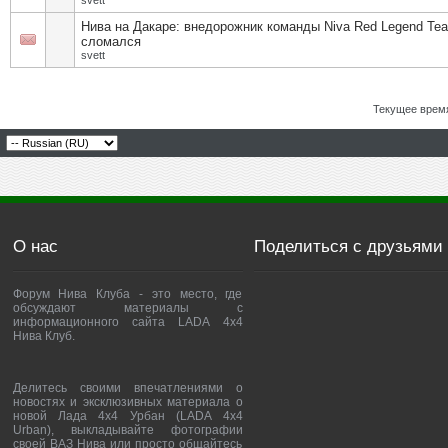
svett
Нива на Дакаре: внедорожник команды Niva Red Legend Te
сломался
svett
Текущее врем
О нас
Поделиться с друзьями
Форум Нива Клуба - это место, где
обсуждают материалы с
информационного сайта LADA 4x4
Нива Клуб.
Делитесь своими впечатлениями о
новостях и эксклюзивных материала о
новой Лада 4х4 Урбан (LADA 4x4
Urban), выкладывайте фотографии
своей ВАЗ Нива или просто общайтесь