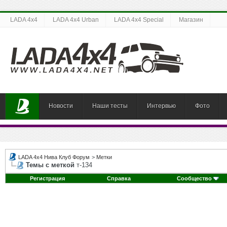
LADA 4x4
LADA 4x4 Urban
LADA 4x4 Special
Магазин
Новости
Наши тесты
Интервью
Фото
LADA 4x4 Нива Клуб Форум
>
Метки
Темы с меткой
т-134
Регистрация
Справка
Сообщество