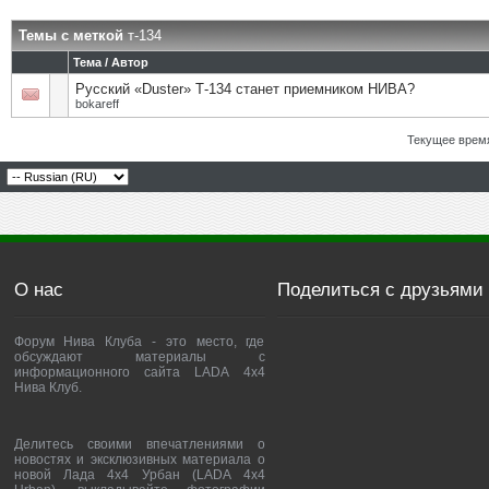
Темы с меткой
т-134
Тема / Автор
Русский «Duster» Т-134 станет приемником НИВА?
bokareff
Текущее врем
О нас
Поделиться с друзьями
Форум Нива Клуба - это место, где
обсуждают материалы с
информационного сайта LADA 4x4
Нива Клуб.
Делитесь своими впечатлениями о
новостях и эксклюзивных материала о
новой Лада 4х4 Урбан (LADA 4x4