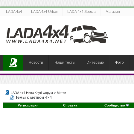
LADA 4x4
LADA 4x4 Urban
LADA 4x4 Special
Магазин
Новости
Наши тесты
Интервью
Фото
LADA 4x4 Нива Клуб Форум
>
Метки
Темы с меткой
4×4
Регистрация
Справка
Сообщество