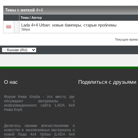
Темы с меткой
4×4
Тема / Автор
Lada 4×4 Urban: новые бамперы, старые проблемы
Stёpa
Текущее врем
О нас
Поделиться с друзьями
Форум Нива Клуба - это место, где
обсуждают материалы с
информационного сайта LADA 4x4
Нива Клуб.
Делитесь своими впечатлениями о
новостях и эксклюзивных материала о
новой Лада 4х4 Урбан (LADA 4x4