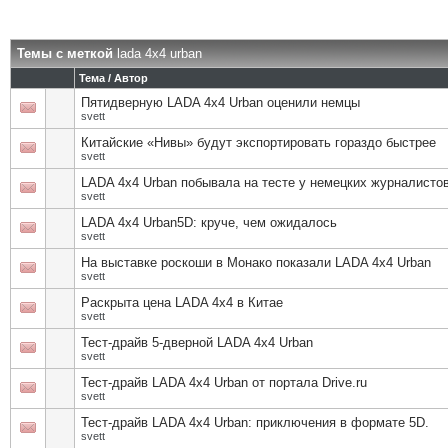
Темы с меткой
lada 4x4 urban
Тема / Автор
Пятидверную LADA 4х4 Urban оценили немцы
svett
Китайские «Нивы» будут экспортировать гораздо быстрее
svett
LADA 4x4 Urban побывала на тесте у немецких журналисто
svett
LADA 4x4 Urban5D: круче, чем ожидалось
svett
На выставке роскоши в Монако показали LADA 4x4 Urban
svett
Раскрыта цена LADA 4x4 в Китае
svett
Тест-драйв 5-дверной LADA 4x4 Urban
svett
Тест-драйв LADA 4x4 Urban от портала Drive.ru
svett
Тест-драйв LADA 4x4 Urban: приключения в формате 5D.
svett