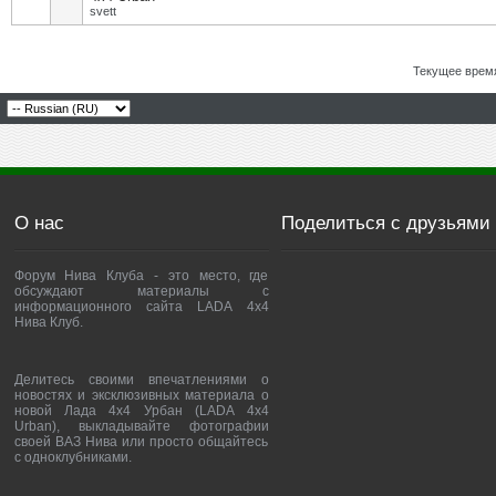
svett
Текущее врем
О нас
Поделиться с друзьями
Форум Нива Клуба - это место, где
обсуждают материалы с
информационного сайта LADA 4x4
Нива Клуб.
Делитесь своими впечатлениями о
новостях и эксклюзивных материала о
новой Лада 4х4 Урбан (LADA 4x4
Urban), выкладывайте фотографии
своей ВАЗ Нива или просто общайтесь
с одноклубниками.