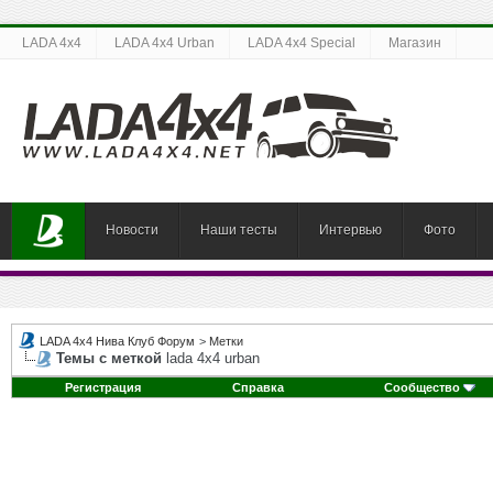
LADA 4x4
LADA 4x4 Urban
LADA 4x4 Special
Магазин
Новости
Наши тесты
Интервью
Фото
LADA 4x4 Нива Клуб Форум
>
Метки
Темы с меткой
lada 4x4 urban
Регистрация
Справка
Сообщество