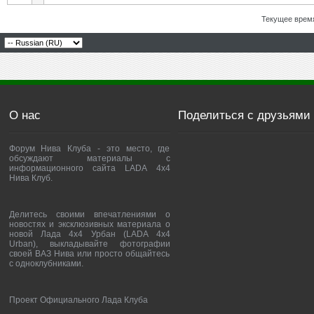
Текущее врем
О нас
Поделиться с друзьями
Форум Нива Клуба - это место, где
обсуждают материалы с
информационного сайта LADA 4x4
Нива Клуб.
Делитесь своими впечатлениями о
новостях и эксклюзивных материала о
новой Лада 4х4 Урбан (LADA 4x4
Urban), выкладывайте фотографии
своей ВАЗ Нива или просто общайтесь
с одноклубниками.
Проект Официального Лада Клуба