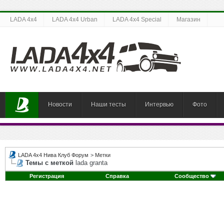
LADA 4x4
LADA 4x4 Urban
LADA 4x4 Special
Магазин
Новости
Наши тесты
Интервью
Фото
LADA 4x4 Нива Клуб Форум
>
Метки
Темы с меткой
lada granta
Регистрация
Справка
Сообщество