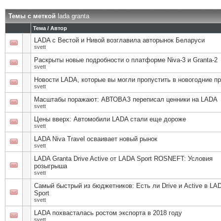
Темы с меткой
lada granta
Тема / Автор
LADA с Вестой и Нивой возглавила авторынок Беларуси
svett
Раскрыты новые подробности о платформе Niva-3 и Granta-2
svett
Новости LADA, которые вы могли пропустить в новогодние п
svett
Масштабы поражают: АВТОВАЗ переписал ценники на LADA
svett
Цены вверх: Автомобили LADA стали еще дороже
svett
LADA Niva Travel осваивает новый рынок
svett
LADA Granta Drive Active от LADA Sport ROSNEFT: Условия
розыгрыша
svett
Самый быстрый из бюджетников: Есть ли Drive и Active в LA
Sport
svett
LADA похвасталась ростом экспорта в 2018 году
svett