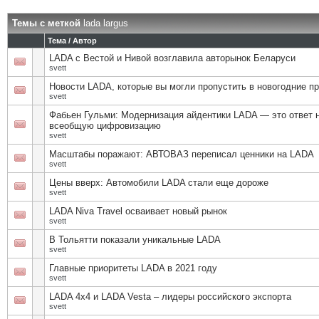
Темы с меткой
lada largus
Тема / Автор
LADA с Вестой и Нивой возглавила авторынок Беларуси
svett
Новости LADA, которые вы могли пропустить в новогодние п
svett
Фабьен Гульми: Модернизация айдентики LADA — это ответ 
всеобщую цифровизацию
svett
Масштабы поражают: АВТОВАЗ переписал ценники на LADA
svett
Цены вверх: Автомобили LADA стали еще дороже
svett
LADA Niva Travel осваивает новый рынок
svett
В Тольятти показали уникальные LADA
svett
Главные приоритеты LADA в 2021 году
svett
LADA 4x4 и LADA Vesta – лидеры российского экспорта
svett