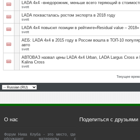
LADA 4x4 –внедорожник, меньше всего теряющий в стоимост
svett
LADA похвасталась ростом экспорта в 2018 году
svett
LADA 4x4 повысил позиции в рейтинге«Residual value – 2018»
svett
АЕБ: LADA 4х4 в 2015 году в России вошла в ТОП-10 популя
авто
svett
АВТОВАЗ назвал цены LADA 4х4 Urban, LADA Largus Cross и
Kalina Cross
svett
Текущее врем
О нас
Поделиться с друзьями
Форум Нива Клуба - это место, где
обсуждают материалы с