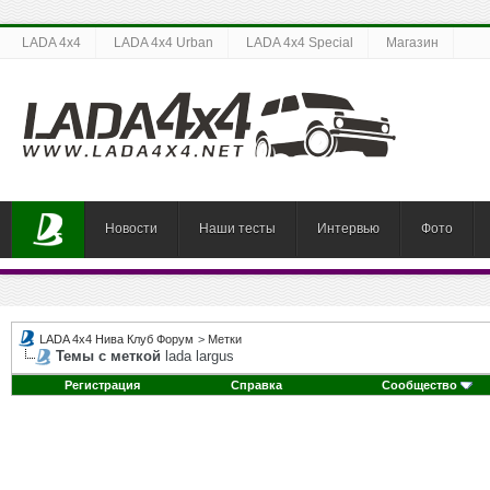
LADA 4x4
LADA 4x4 Urban
LADA 4x4 Special
Магазин
Новости
Наши тесты
Интервью
Фото
LADA 4x4 Нива Клуб Форум
>
Метки
Темы с меткой
lada largus
Регистрация
Справка
Сообщество