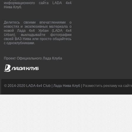
информационного сайта LADA 4x4
Нива Клуб.
Делитесь своими впечатлениями о
новостях и эксклюзивных материала о
новой Лада 4х4 Урбан (LADA 4x4
Urban), выкладывайте фотографии
своей ВАЗ Нива или просто общайтесь
с одноклубниками.
Проект Официального Лада Клуба
© 2014-2020 LADA 4x4 Club | Лада Нива Клуб |
Разместить рекламу на сайт