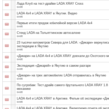
Лада Клуб на тест-драйве LADA XRAY Cross
svett
LADA 4x4 и LADA XRAY в Якутии. Видео
svett
Первые итоги продаж юбилейной версии LADA 4х4
svett
Стенд LADA на Тольяттинском автосалоне
svett
23 тысячи километров Севера для LADA: «Дикари» вернулись
экспедиции в Якутию
svett
«Дикари» на LADA 4x4 и LADA XRAY доехали до Охотского м
svett
Экспедиция «Дикарей» в Якутию в самом разгаре
svett
«Дикари» на трех автомобилях LADA отправилась в Якутию
svett
По сугробам: Тест-драйв самого брутального LADA XRAY 1.8 
механике
svett
LADA 4х4 и LADA XRAY в Арктике. Фильм об экспедиции «Ди
svett
LADA 4х4 и LADA XRAY в Арктике. Видеотизер отчета об экс