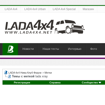
LADA 4x4
LADA 4x4 Urban
LADA 4x4 Special
Магазин
Новости
Наши тесты
Интервью
Фото
LADA 4x4 Нива Клуб Форум
>
Метки
Темы с меткой
lada xray
Регистрация
Справка
Сообщество