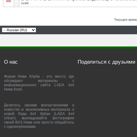
svett
Текущее врем
О нас
Поделиться с друзьями
Форум Нива Клуба - это место, где
обсуждают материалы с
информационного сайта LADA 4x4
Нива Клуб.
Делитесь своими впечатлениями о
новостях и эксклюзивных материала о
новой Лада 4х4 Урбан (LADA 4x4
Urban), выкладывайте фотографии
своей ВАЗ Нива или просто общайтесь
с одноклубниками.