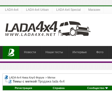
LADA 4x4
LADA 4x4 Urban
LADA 4x4 Special
Магазин
Новости
Наши тесты
Интервью
Фото
LADA 4x4 Нива Клуб Форум
>
Метки
Темы с меткой
Продажа lada 4x4
Регистрация
Справка
Сообщество