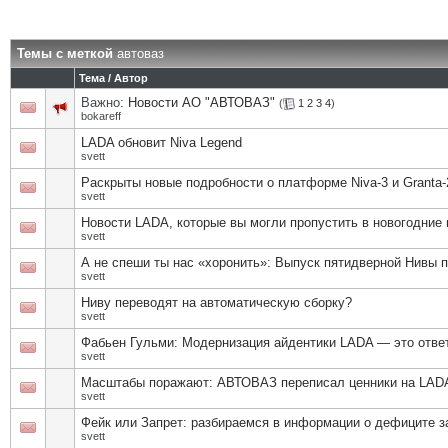
Темы с меткой
автоваз
Тема / Автор
Важно:
Новости АО "АВТОВАЗ"
(
1
2
3
4
)
bokareff
LADA обновит Niva Legend
svett
Раскрыты новые подробности о платформе Niva-3 и Granta-
svett
Новости LADA, которые вы могли пропустить в новогодние 
svett
А не спеши ты нас «хоронить»: Выпуск пятидверной Нивы 
svett
Ниву переводят на автоматическую сборку?
svett
Фабьен Гульми: Модернизация айдентики LADA — это отв
svett
Масштабы поражают: АВТОВАЗ переписал ценники на LAD
svett
Фейк или Запрет: разбираемся в информации о дефиците з
svett