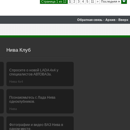
Страница 1 из 12
1
2
3
4
5
11
>
Последняя
»
Обратная связь
-
Архив
-
Вверх
Нива Клуб
Спросите о новой LADA 4x4 у
специалистов АВТОВАЗа.
Нива 4х4
Познакомьтесь с Лада Нива
одноклубников.
Нива
Фотографии и видео ВАЗ Нива в
одном месте.