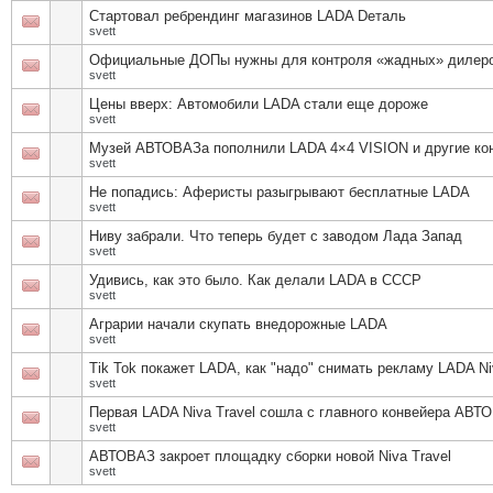
Стартовал ребрендинг магазинов LADA Dеталь
svett
Официальные ДОПы нужны для контроля «жадных» дилер
svett
Цены вверх: Автомобили LADA стали еще дороже
svett
Музей АВТОВАЗа пополнили LADA 4×4 VISION и другие ко
svett
Не попадись: Аферисты разыгрывают бесплатные LADA
svett
Ниву забрали. Что теперь будет с заводом Лада Запад
svett
Удивись, как это было. Как делали LADA в СССР
svett
Аграрии начали скупать внедорожные LADA
svett
Tik Tok покажет LADA, как "надо" снимать рекламу LADA Ni
svett
Первая LADA Niva Travel сошла с главного конвейера АВТ
svett
АВТОВАЗ закроет площадку сборки новой Niva Travel
svett