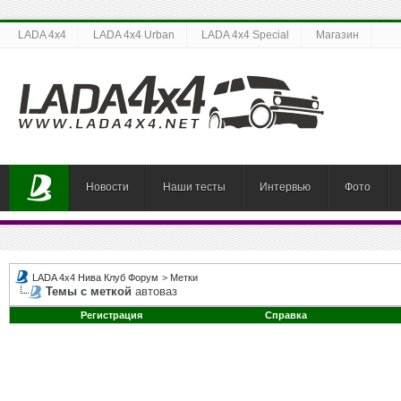
LADA 4x4
LADA 4x4 Urban
LADA 4x4 Special
Магазин
Новости
Наши тесты
Интервью
Фото
LADA 4x4 Нива Клуб Форум
>
Метки
Темы с меткой
автоваз
Регистрация
Справка