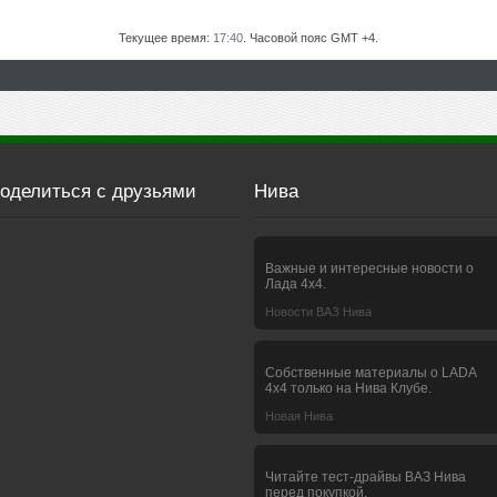
Текущее время:
17:40
. Часовой пояс GMT +4.
оделиться с друзьями
Нива
Важные и интересные новости о
Лада 4х4.
Новости ВАЗ Нива
Собственные материалы о LADA
4x4 только на Нива Клубе.
Новая Нива
Читайте тест-драйвы ВАЗ Нива
перед покупкой.