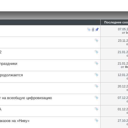
Последнее со
07.05.
от
b
23.11.
2
21.01.
праздники
21.01.
от
Ф
продолжается
12.01.
20.12.
ет на всеобщую цифровизацию
07.12.
A
01.12.
аказов на «Ниву»
27.10.