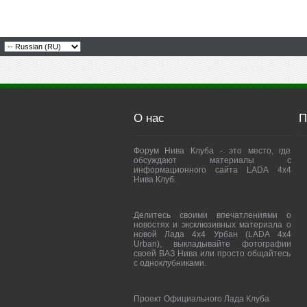
О нас
П
Форум Нива Клуба - это место, где
обсуждают материалы с
информационного сайта LADA 4x4
Нива Клуб.
Делитесь своими впечатлениями о
новостях и эксклюзивных материала о
новой Лада 4х4 Урбан (LADA 4x4
Urban), выкладывайте фотографии
своей ВАЗ Нива или просто общайтесь
с одноклубниками.
Проект Официального Лада Клуба