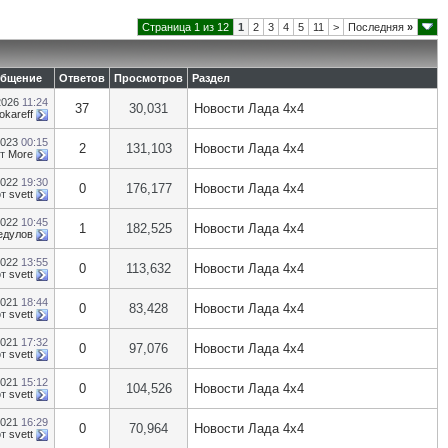
Страница 1 из 12
1
2
3
4
5
11
>
Последняя
»
общение
Ответов
Просмотров
Раздел
2026
11:24
37
30,031
Новости Лада 4х4
okareff
2023
00:15
2
131,103
Новости Лада 4х4
от
More
2022
19:30
0
176,177
Новости Лада 4х4
от
svett
2022
10:45
1
182,525
Новости Лада 4х4
едулов
2022
13:55
0
113,632
Новости Лада 4х4
от
svett
2021
18:44
0
83,428
Новости Лада 4х4
от
svett
2021
17:32
0
97,076
Новости Лада 4х4
от
svett
2021
15:12
0
104,526
Новости Лада 4х4
от
svett
2021
16:29
0
70,964
Новости Лада 4х4
от
svett