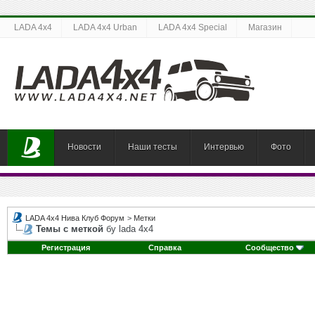
LADA 4x4
LADA 4x4 Urban
LADA 4x4 Special
Магазин
Новости
Наши тесты
Интервью
Фото
LADA 4x4 Нива Клуб Форум
>
Метки
Темы с меткой
бу lada 4х4
Регистрация
Справка
Сообщество