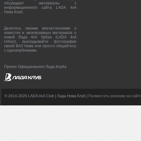
обсуждают материалы с
информационного сайта LADA 4x4
Нива Клуб.
Делитесь своими впечатлениями о
новостях и эксклюзивных материала о
новой Лада 4х4 Урбан (LADA 4x4
Urban), выкладывайте фотографии
своей ВАЗ Нива или просто общайтесь
с одноклубниками.
Проект Официального Лада Клуба
© 2014-2020 LADA 4x4 Club | Лада Нива Клуб |
Разместить рекламу на сайт