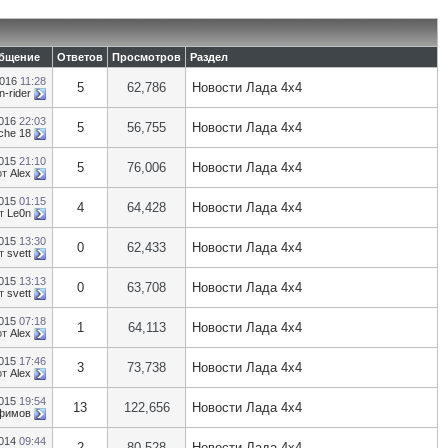
общение
Ответов
Просмотров
Раздел
2016
11:28
5
62,786
Новости Лада 4х4
n-rider
2016
22:03
5
56,755
Новости Лада 4х4
che 18
2015
21:10
5
76,006
Новости Лада 4х4
от
Alex
2015
01:15
4
64,428
Новости Лада 4х4
т
Le0n
2015
13:30
0
62,433
Новости Лада 4х4
т
svett
2015
13:13
0
63,708
Новости Лада 4х4
т
svett
2015
07:18
1
64,113
Новости Лада 4х4
от
Alex
2015
17:46
3
73,738
Новости Лада 4х4
от
Alex
2015
19:54
13
122,656
Новости Лада 4х4
фимов
2014
09:44
2
80,528
Новости Лада 4х4