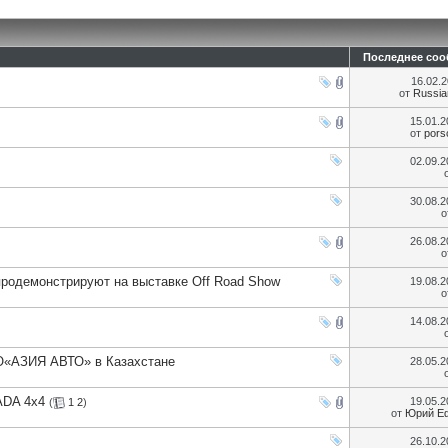
Последнее со
16.02.
от
Russia
15.01.
от
pors
02.09.
30.08.
о
26.08.
о
продемонстрируют на выставке Off Road Show
19.08.
о
14.08.
О«АЗИЯ АВТО» в Казахстане
28.05.
ADA 4х4
19.05.
(
1
2
)
от
Юрий Е
26.10.