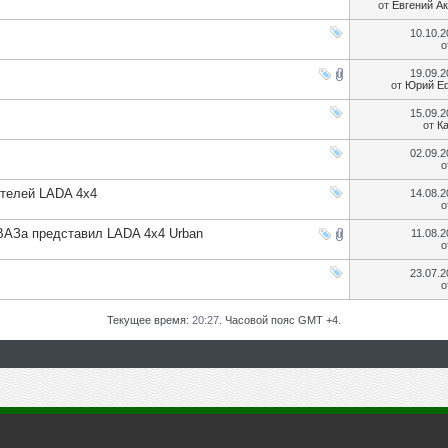
от
Евгений А
10.10.
о
19.09.
от
Юрий Е
15.09.
от
К
02.09.
о
телей LADA 4х4
14.08.
о
ВАЗа представил LADA 4х4 Urban
11.08.
о
23.07.
о
Текущее время:
20:27
. Часовой пояс GMT +4.