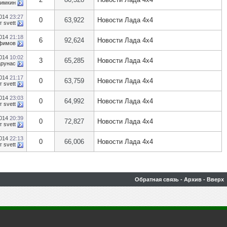
кимкин
2014
23:27
0
63,922
Новости Лада 4х4
т
svett
2014
21:18
6
92,624
Новости Лада 4х4
фимов
2014
10:02
3
65,285
Новости Лада 4х4
арунас
2014
21:17
0
63,759
Новости Лада 4х4
т
svett
2014
23:03
0
64,992
Новости Лада 4х4
т
svett
2014
20:39
0
72,827
Новости Лада 4х4
т
svett
2014
22:13
0
66,006
Новости Лада 4х4
т
svett
Обратная связь
-
Архив
-
Вверх