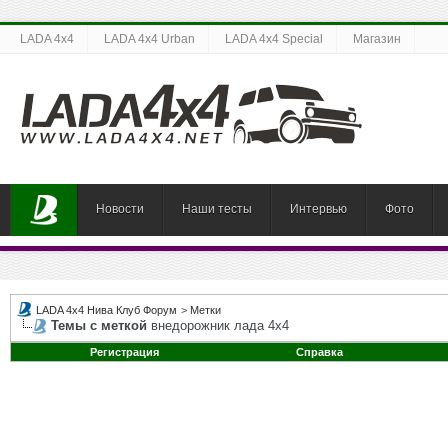
LADA 4x4
LADA 4x4 Urban
LADA 4x4 Special
Магазин
Новости
Наши тесты
Интервью
Фото
LADA 4x4 Нива Клуб Форум
>
Метки
Темы с меткой
внедорожник лада 4х4
Регистрация
Справка