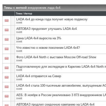
Темы с меткой
внедорожник лада 4х4
Тема / Автор
LADA 4x4 до конца года получит новую подвеску
svett
АВТОВАЗ продолжит улучшать LADA 4x4
svett
Цена LADA 4x4 выросла на 3%
svett
Что известно о новом поколении LADA 4х4?
svett
Фото LADA 4x4 North с выставки Moscow Off-road Show
svett
Подготовленную для экспедиции в Карелию LADA 4x4 North 
svett
LADA 4x4 отправится на Север
svett
LADA 4x4 стала 100-тысячным автомобилем, выпущенным А
svett
АЕБ: В ноябре в России реализовано 3 873 внедорожников L
svett
АВТОВАЗ продлил скидочную кампанию на LADA 4x4