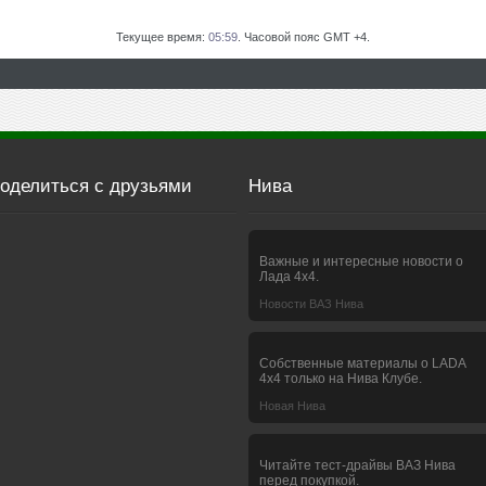
Текущее время:
05:59
. Часовой пояс GMT +4.
оделиться с друзьями
Нива
Важные и интересные новости о
Лада 4х4.
Новости ВАЗ Нива
Собственные материалы о LADA
4x4 только на Нива Клубе.
Новая Нива
Читайте тест-драйвы ВАЗ Нива
перед покупкой.