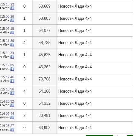
2015
13:13
0
63,669
Новости Лада 4х4
т
svett
2015
00:26
1
58,883
Новости Лада 4х4
от
Alex
2015
07:18
1
64,077
Новости Лада 4х4
от
Alex
2015
21:36
4
58,738
Новости Лада 4х4
от
Alex
2015
19:34
1
45,625
Новости Лада 4х4
от
Alex
2015
12:05
0
46,262
Новости Лада 4х4
т
svett
2015
17:46
3
73,708
Новости Лада 4х4
от
Alex
2015
16:36
4
54,168
Новости Лада 4х4
от
Alex
2014
20:32
0
54,332
Новости Лада 4х4
т
svett
2014
09:44
2
80,491
Новости Лада 4х4
кимкин
2014
23:27
0
63,903
Новости Лада 4х4
т
svett