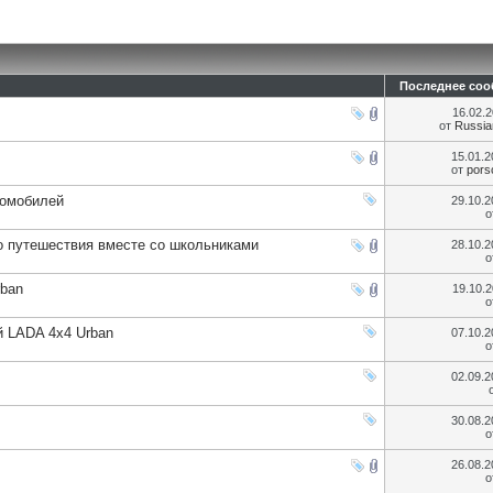
Последнее со
16.02.
от
Russia
15.01.
от
pors
томобилей
29.10.
о
го путешествия вместе со школьниками
28.10.
о
rban
19.10.
о
 LADA 4x4 Urban
07.10.
о
02.09.
30.08.
о
26.08.
о