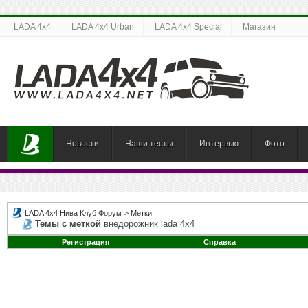
LADA 4x4
LADA 4x4 Urban
LADA 4x4 Special
Магазин
Новости
Наши тесты
Интервью
Фото
LADA 4x4 Нива Клуб Форум
>
Метки
Темы с меткой
внедорожник lada 4x4
Регистрация
Справка