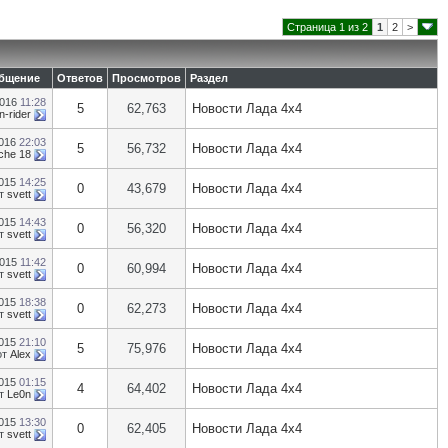
Страница 1 из 2
1
2
>
общение
Ответов
Просмотров
Раздел
2016
11:28
5
62,763
Новости Лада 4х4
n-rider
2016
22:03
5
56,732
Новости Лада 4х4
che 18
2015
14:25
0
43,679
Новости Лада 4х4
т
svett
2015
14:43
0
56,320
Новости Лада 4х4
т
svett
2015
11:42
0
60,994
Новости Лада 4х4
т
svett
2015
18:38
0
62,273
Новости Лада 4х4
т
svett
2015
21:10
5
75,976
Новости Лада 4х4
от
Alex
2015
01:15
4
64,402
Новости Лада 4х4
т
Le0n
2015
13:30
0
62,405
Новости Лада 4х4
т
svett