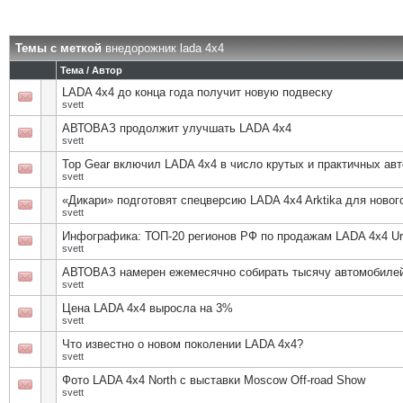
Темы с меткой
внедорожник lada 4x4
Тема / Автор
LADA 4x4 до конца года получит новую подвеску
svett
АВТОВАЗ продолжит улучшать LADA 4x4
svett
Top Gear включил LADA 4x4 в число крутых и практичных ав
svett
«Дикари» подготовят спецверсию LADA 4x4 Arktika для ново
svett
Инфографика: ТОП-20 регионов РФ по продажам LADA 4x4 U
svett
АВТОВАЗ намерен ежемесячно собирать тысячу автомобилей
svett
Цена LADA 4x4 выросла на 3%
svett
Что известно о новом поколении LADA 4х4?
svett
Фото LADA 4x4 North с выставки Moscow Off-road Show
svett