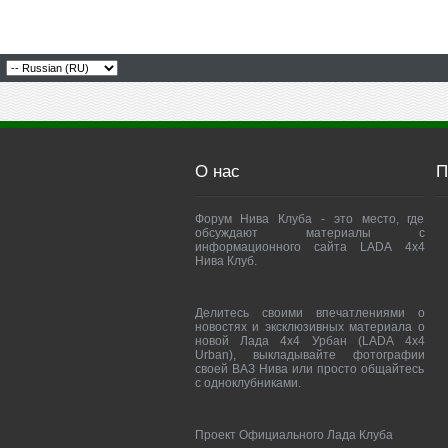
О нас
П
Форум Нива Клуба - это место, где
обсуждают материалы с
информационного сайта LADA 4x4
Нива Клуб.
Делитесь своими впечатлениями о
новостях и эксклюзивных материала о
новой Лада 4х4 Урбан (LADA 4x4
Urban), выкладывайте фотографии
своей ВАЗ Нива или просто общайтесь
с одноклубниками.
Проект Официального Лада Клуба