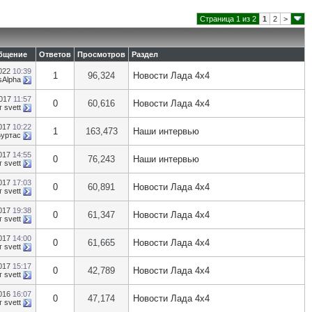
Страница 1 из 2
1
2
>
бщение
Ответов
Просмотров
Раздел
2022
10:39
1
96,324
Новости Лада 4х4
sAlpha
2017
11:57
0
60,616
Новости Лада 4х4
т
svett
2017
10:22
1
163,473
Наши интервью
уртас
2017
14:55
0
76,243
Наши интервью
т
svett
2017
17:03
0
60,891
Новости Лада 4х4
т
svett
2017
19:38
0
61,347
Новости Лада 4х4
т
svett
2017
14:00
0
61,665
Новости Лада 4х4
т
svett
2017
15:17
0
42,789
Новости Лада 4х4
т
svett
2016
16:07
0
47,174
Новости Лада 4х4
т
svett