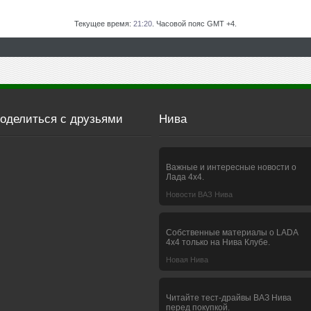
Текущее время:
21:20
. Часовой пояс GMT +4.
оделиться с друзьями
Нива
Важные и интересные новости о
Лада 4х4.
Новости ВАЗ Нива
Собственные материалы о LADA
4x4 только на Нива Клубе.
Новая Нива
Читайте тест-драйвы ВАЗ Нива
перед покупкой.