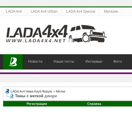
LADA 4x4
LADA 4x4 Urban
LADA 4x4 Special
Магазин
Новости
Наши тесты
Интервью
Фото
LADA 4x4 Нива Клуб Форум
>
Метки
Темы с меткой
дикари
Регистрация
Справка