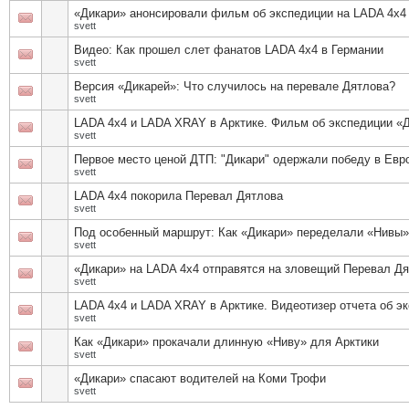
«Дикари» анонсировали фильм об экспедиции на LADA 4х4
svett
Видео: Как прошел слет фанатов LADA 4х4 в Германии
svett
Версия «Дикарей»: Что случилось на перевале Дятлова?
svett
LADA 4х4 и LADA XRAY в Арктике. Фильм об экспедиции «
svett
Первое место ценой ДТП: "Дикари" одержали победу в Евр
svett
LADA 4х4 покорила Перевал Дятлова
svett
Под особенный маршрут: Как «Дикари» переделали «Нивы»
svett
«Дикари» на LADA 4x4 отправятся на зловещий Перевал Д
svett
LADA 4х4 и LADA XRAY в Арктике. Видеотизер отчета об э
svett
Как «Дикари» прокачали длинную «Ниву» для Арктики
svett
«Дикари» спасают водителей на Коми Трофи
svett