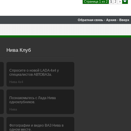
Страница 1 из 2
1
2
>
Обратная связь
-
Архив
-
Вверх
Нива Клуб
Спросите о новой LADA 4x4 у
специалистов АВТОВАЗа.
Нива 4х4
Познакомьтесь с Лада Нива
одноклубников.
Нива
Фотографии и видео ВАЗ Нива в
одном месте.