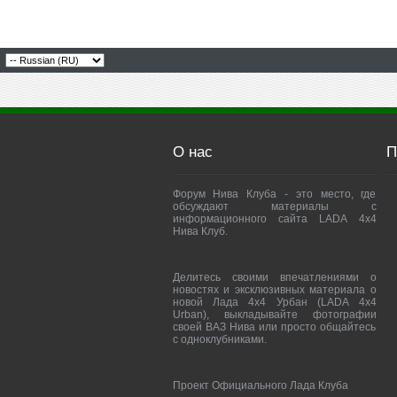
О нас
П
Форум Нива Клуба - это место, где
обсуждают материалы с
информационного сайта LADA 4x4
Нива Клуб.
Делитесь своими впечатлениями о
новостях и эксклюзивных материала о
новой Лада 4х4 Урбан (LADA 4x4
Urban), выкладывайте фотографии
своей ВАЗ Нива или просто общайтесь
с одноклубниками.
Проект Официального Лада Клуба