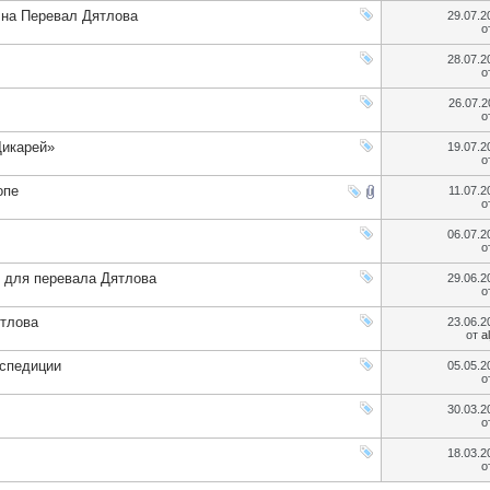
 на Перевал Дятлова
29.07.
о
28.07.
о
26.07.
о
Дикарей»
19.07.
о
опе
11.07.
о
06.07.
о
 для перевала Дятлова
29.06.
о
ятлова
23.06.
от
a
кспедиции
05.05.
о
30.03.
о
18.03.
о