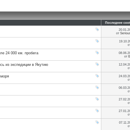
Последнее соо
20.01.
от
Seriou
19.10.
о
е 24 000 км. пробега
08.06.
от
Б
сь из экспедиции в Якутию
12.04.
о
 моря
24.03.
о
06.03.
о
27.02.
о
27.01.
о
07.11.
о