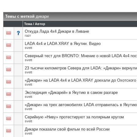
Темы с меткой
дикари
Тема / Автор
Откуда Лада 4х4 Дикари в Ливане
razr
LADA 4x4 и LADA XRAY в Якутии. Видео
svett
Северный тест для BRONTO: Мнение о новой LADA 4x4 посл
svett
23 тысячи километров Севера для LADA: «Дикари» вернули
svett
«Дикари» на LADA 4x4 и LADA XRAY доехали до Охотского
svett
Экспедиция «Дикарей» в Якутию в самом разгаре
svett
«Дикари» на трех автомобилях LADA отправилась в Якутию
svett
Серийную «Ниву» протестируют за полярным кругом
svett
Дикари показали свой фильм по всей России
svett