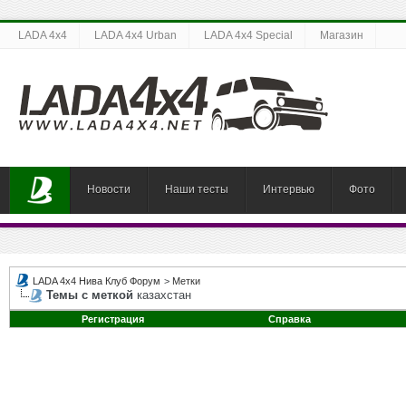
LADA 4x4
LADA 4x4 Urban
LADA 4x4 Special
Магазин
Новости
Наши тесты
Интервью
Фото
LADA 4x4 Нива Клуб Форум
>
Метки
Темы с меткой
казахстан
Регистрация
Справка