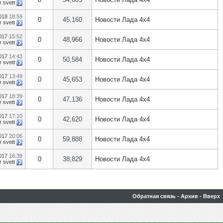
т
svett
2018
18:59
0
45,160
Новости Лада 4х4
т
svett
2017
15:52
0
48,966
Новости Лада 4х4
т
svett
2017
14:43
0
50,584
Новости Лада 4х4
т
svett
2017
13:49
0
45,653
Новости Лада 4х4
т
svett
2017
18:39
0
47,136
Новости Лада 4х4
т
svett
2017
17:10
0
42,620
Новости Лада 4х4
т
svett
2017
20:06
0
59,888
Новости Лада 4х4
т
svett
2017
16:39
0
38,829
Новости Лада 4х4
т
svett
Обратная связь
-
Архив
-
Вверх