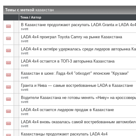
Темы с меткой
казахстан
Тема / Автор
В Казахстане продолжают раскупать LADA Granta и LADA 4х
svett
LADA 4х4 проиграл Toyota Camry на рынке Казахстана
svett
LADA 4х4 в октябре удержалась среди лидеров авторынка Ка
svett
LADA 4х4 остается в ТОП-3 авторынка Казахстана
svett
Казахстан в шоке: Лада 4х4 "обходит" японские "Крузаки"
svett
Гранта и Нива — самые востребованные LADA в Казахстане
svett
Водители Казахстана не готовы менять «Ниву» на кроссовер
svett
LADA 4х4 остается лидером продаж в Казахстане
svett
LADA 4х4 вновь оказалась самой востребованным автомобил
svett
Казахстанцы продолжают раскупать LADA 4х4