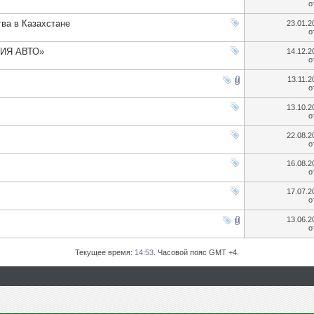
о
ва в Казахстане
23.01.
о
АЗИЯ АВТО»
14.12.
о
13.11.
о
13.10.
о
22.08.
о
16.08.
о
17.07.
о
13.06.
о
Текущее время:
14:53
. Часовой пояс GMT +4.