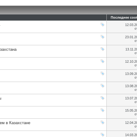
Последнее соо
4
12.03.
о
23.01.
о
захстана
13.11.
о
12.10.
о
13.09.
о
13.08.
о
ы
13.07.
о
15.05.
о
ем в Казахстане
12.04.
о
14.03.