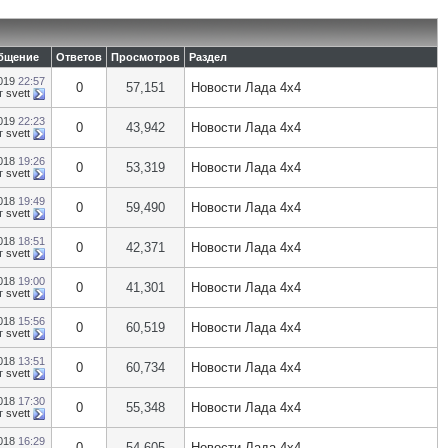
бщение
Ответов
Просмотров
Раздел
2019
22:57
0
57,151
Новости Лада 4х4
т
svett
2019
22:23
0
43,942
Новости Лада 4х4
т
svett
2018
19:26
0
53,319
Новости Лада 4х4
т
svett
2018
19:49
0
59,490
Новости Лада 4х4
т
svett
2018
18:51
0
42,371
Новости Лада 4х4
т
svett
2018
19:00
0
41,301
Новости Лада 4х4
т
svett
2018
15:56
0
60,519
Новости Лада 4х4
т
svett
2018
13:51
0
60,734
Новости Лада 4х4
т
svett
2018
17:30
0
55,348
Новости Лада 4х4
т
svett
2018
16:29
0
54,605
Новости Лада 4х4