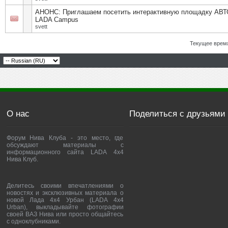
АНОНС: Приглашаем посетить интерактивную площадку АВ
LADA Campus
svett
Текущее врем
О нас
Поделиться с друзьями
Форум Нива Клуба - это место, где
обсуждают материалы с
информационного сайта LADA 4x4
Нива Клуб.
Делитесь своими впечатлениями о
новостях и эксклюзивных материала о
новой Лада 4х4 Урбан (LADA 4x4
Urban), выкладывайте фотографии
своей ВАЗ Нива или просто общайтесь
с одноклубниками.