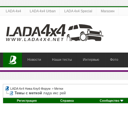
LADA 4x4
LADA 4x4 Urban
LADA 4x4 Special
Магазин
Новости
Наши тесты
Интервью
Фото
LADA 4x4 Нива Клуб Форум
>
Метки
Темы с меткой
лада икс рей
Регистрация
Справка
Сообщество