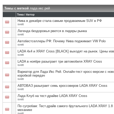
Темы с меткой
лада икс рей
Тема / Автор
Нива в декабре стала самым продаваемым SUV в РФ
svett
Легенда бездорожья рвется в лидеры рынка
svett
Автобестселлеры РФ: Почему Нива поджимает VW Polo
svett
LADA 4x4 и XRAY Cross [BLACK] выходят на рынок. Цены из
svett
LADA в ноябре разыграет три автомобиля XRAY Cross
svett
Вариатор для Лада Икс Рей. Онлайн-тест кросс-версии с нов
коробкой передач
svett
АВТОВАЗ разыграет семь кроссоверов LADA XRAY Cross
svett
Лада Клуб на тест-драйве LADA XRAY Cross
svett
По сугробам: Тест-драйв самого брутального LADA XRAY 1.8 
механике
svett