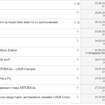
24.08.2
о
30.05.2
о
вого путешествия вместе со школьниками
28.10.2
о
23.09.2
о
29.08.2
о
rus Edition
03.08.2
от
Владимир Ки
DA 4x4?
28.07.2
о
АВТОВАЗа – LADA Campus
23.07.2
о
леса.Ру
24.03.2
о
тировал глава АВТОВАЗа
27.10.2
о
ссии представят автомобили линейки LADA Cross
15.10.2
о