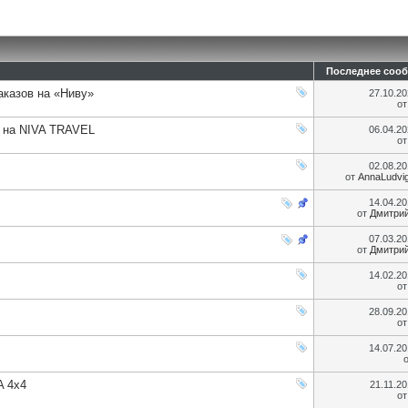
Последнее соо
аказов на «Ниву»
27.10.2
о
 на NIVA TRAVEL
06.04.2
о
02.08.2
от
AnnaLudvi
14.04.2
от
Дмитри
07.03.2
от
Дмитри
14.02.2
о
28.09.2
о
14.07.2
A 4х4
21.11.2
о