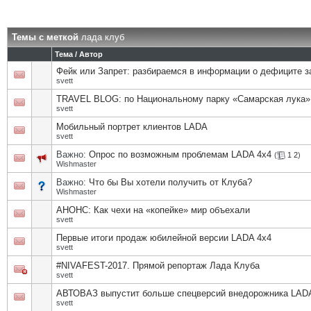
Темы с меткой
лада клуб
Тема / Автор
Фейк или Запрет: разбираемся в информации о дефиците з
svett
TRAVEL BLOG: по Национальному парку «Самарская лука»
svett
Мобильный портрет клиентов LADA
svett
Важно:
Опрос по возможным проблемам LADA 4х4
(
1
2
)
Wishmaster
Важно:
Что бы Вы хотели получить от Клуба?
Wishmaster
АНОНС: Как чехи на «копейке» мир объехали
svett
Первые итоги продаж юбилейной версии LADA 4х4
svett
#NIVAFEST-2017. Прямой репортаж Лада Клуба
svett
АВТОВАЗ выпустит больше спецверсий внедорожника LAD
svett