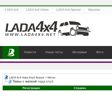
LADA 4x4
LADA 4x4 Urban
LADA 4x4 Special
Магазин
Новости
Наши тесты
Интервью
Фото
LADA 4x4 Нива Клуб Форум
>
Метки
Темы с меткой
лада клуб
Регистрация
Справка