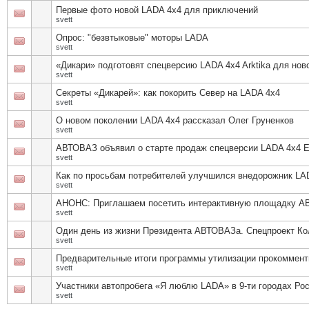
Первые фото новой LADA 4x4 для приключений
svett
Опрос: "безвтыковые" моторы LADA
svett
«Дикари» подготовят спецверсию LADA 4x4 Arktika для но
svett
Секреты «Дикарей»: как покорить Север на LADA 4х4
svett
О новом поколении LADA 4х4 рассказал Олег Груненков
svett
АВТОВАЗ объявил о старте продаж спецверсии LADA 4x4 Elb
svett
Как по просьбам потребителей улучшился внедорожник LA
svett
АНОНС: Приглашаем посетить интерактивную площадку 
svett
Один день из жизни Президента АВТОВАЗа. Спецпроект Ко
svett
Предварительные итоги программы утилизации прокоммен
svett
Участники автопробега «Я люблю LADA» в 9-ти городах Ро
svett