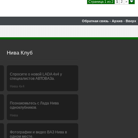
Страница 1 из 2
1
2
>
Обратная связь
-
Архив
-
Вверх
Нива Клуб
Спросите о новой LADA 4x4 у
специалистов АВТОВАЗа.
Нива 4х4
Познакомьтесь с Лада Нива
одноклубников.
Нива
Фотографии и видео ВАЗ Нива в
одном месте.