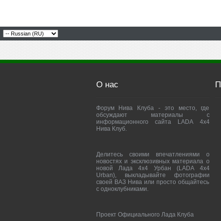
О нас
П
Форум Нива Клуба - это место, где
обсуждают материалы с
информационного сайта LADA 4x4
Нива Клуб.
Делитесь своими впечатлениями о
новостях и эксклюзивных материала о
новой Лада 4х4 Урбан (LADA 4x4
Urban), выкладывайте фотографии
своей ВАЗ Нива или просто общайтесь
с одноклубниками.
Проект Официального Лада Клуба