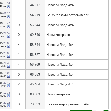
016
14:32
1
44,017
Новости Лада 4х4
т
Punx
016
07:28
1
54,219
LADA глазами потребителей
т
Alex
015
14:43
0
56,344
Новости Лада 4х4
т
svett
015
21:57
0
69,346
Наши интервью
т
svett
015
20:08
4
58,844
Новости Лада 4х4
т
Alex
015
20:03
1
56,327
Новости Лада 4х4
селев
015
21:36
4
58,769
Новости Лада 4х4
т
Alex
015
18:08
0
66,853
Новости Лада 4х4
т
svett
015
22:42
2
46,464
Новости Лада 4х4
т
Alex
014
17:38
0
88,683
Наши интервью
т
svett
014
22:23
0
78,833
Важные мероприятия Клуба
т
svett