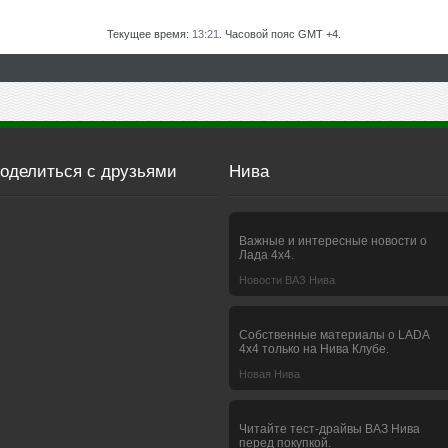
Текущее время:
13:21
. Часовой пояс GMT +4.
оделиться с друзьями
Нива
Важные и интересные новости о
Лада 4х4.
Новости ВАЗ Нива
Собственные материалы о LADA
4x4 только на Нива Клубе.
Новая Нива
Читайте тест-драйвы ВАЗ Нива
перед покупкой.