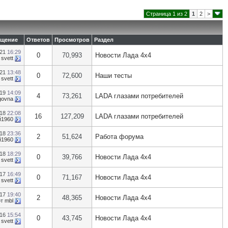
Страница 1 из 2
1
2
>
бщение
Ответов
Просмотров
Раздел
021
16:29
0
70,993
Новости Лада 4х4
т
svett
021
13:48
0
72,600
Наши тесты
т
svett
019
14:09
4
73,261
LADA глазами потребителей
govna
018
22:08
16
127,209
LADA глазами потребителей
й1960
018
23:36
2
51,624
Работа форума
й1960
018
18:29
0
39,766
Новости Лада 4х4
т
svett
017
16:49
0
71,167
Новости Лада 4х4
т
svett
017
19:40
2
48,365
Новости Лада 4х4
от
mbl
016
15:54
0
43,745
Новости Лада 4х4
т
svett