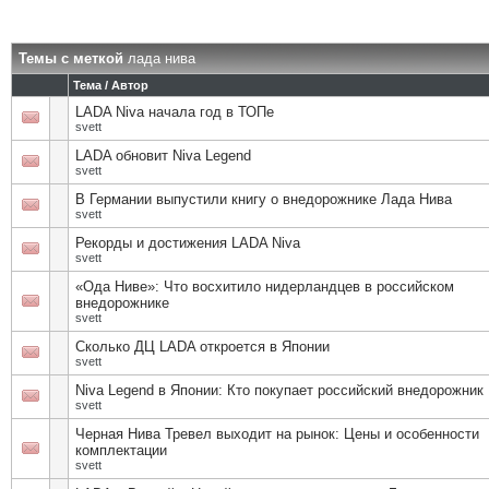
Темы с меткой
лада нива
Тема / Автор
LADA Niva начала год в ТОПе
svett
LADA обновит Niva Legend
svett
В Германии выпустили книгу о внедорожнике Лада Нива
svett
Рекорды и достижения LADA Niva
svett
«Ода Ниве»: Что восхитило нидерландцев в российском
внедорожнике
svett
Сколько ДЦ LADA откроется в Японии
svett
Niva Legend в Японии: Кто покупает российский внедорожник
svett
Черная Нива Тревел выходит на рынок: Цены и особенности
комплектации
svett