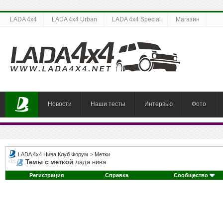
LADA 4x4
LADA 4x4 Urban
LADA 4x4 Special
Магазин
Новости
Наши тесты
Интервью
Фото
LADA 4x4 Нива Клуб Форум
>
Метки
Темы с меткой
лада нива
Регистрация
Справка
Сообщество