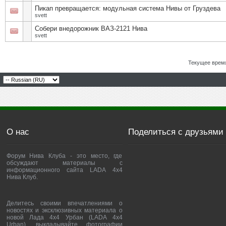
Пикап превращается: модульная система Нивы от Груздева
svett
Собери внедорожник ВАЗ-2121 Нива
svett
Текущее врем
О нас
Поделиться с друзьями
Форум Нива Клуба - это место, где
обсуждают материалы с
информационного сайта LADA 4x4
Нива Клуб.
Делитесь своими впечатлениями о
новостях и эксклюзивных материала о
новой Лада 4х4 Урбан (LADA 4x4
Urban), выкладывайте фотографии