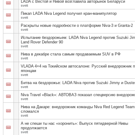
LADA с Вестой и Нивой возглавила авторынок Беларуси
svett
Пикап LADA Niva Legend получил кран-манипулятор
svett
Раскрыты новые подробности о платформе Niva-3 и Granta-2
svett
Испытание бездорожьем: LADA Niva Legend против Suzuki Ji
Land Rover Defender 90
svett
Нива в декабре стала самым продаваемым SUV в РФ
svett
VLADA 4×4 на Токийском автосалоне: Русский внедорожник 
японцам
svett
Битва на бездорожье: LADA Niva против Suzuki Jimny и Duste
svett
Niva Travel «Black»: АВТОВАЗ показал спецверсию внедорож
svett
Нива на Дакаре: внедорожник команды Niva Red Legend Team
сломался
svett
А не спеши ты нас «хоронить»: Выпуск пятидверной Нивы
продолжается
svett