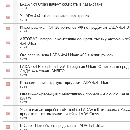
LADA 4x4 Urban начнут собирать в Казахстане
svett
У LADA 4х4 Urban появится парктроник
svett
Инфографика: ТОП-20 регионов РФ по продажам LADA 4x4 U
svett
АВТОВАЗ намерен ежемесячно собирать тысячу автомобиле
4x4 Urban
svett
Объявлена цена LADA 4x4 Urban: 402 тысячи рублей
svett
LADA 4x4 Reloads in Live! Through an Urban: Стартовали прод
ЛАДА 4х4 Урбан+ВИДЕО
svett
В понедельник стартуют продажи LADA 4x4 Urban
svett
Онлайн-конференция с участниками пробега «Я люблю LADA
(
1
2
)
svett
Участники автопробега «Я люблю LADA» в 9-ти городах Росс
представят автомобили линейки LADA Cross
svett
В Санкт-Петербурге представят LADA 4x4 Urban
svett