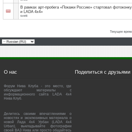
В рамках арт-пробега «Покажи Россию» стартовал фотоконку
и LADA 4х4»
svett
Текущее врем
О нас
Поделиться с друзьями
Форум Нива Клуба - это место, где
обсуждают материалы с
информационного сайта LADA 4x4
Нива Клуб.
Делитесь своими впечатлениями о
новостях и эксклюзивных материала о
новой Лада 4х4 Урбан (LADA 4x4
Urban), выкладывайте фотографии
своей ВАЗ Нива или просто общайтесь