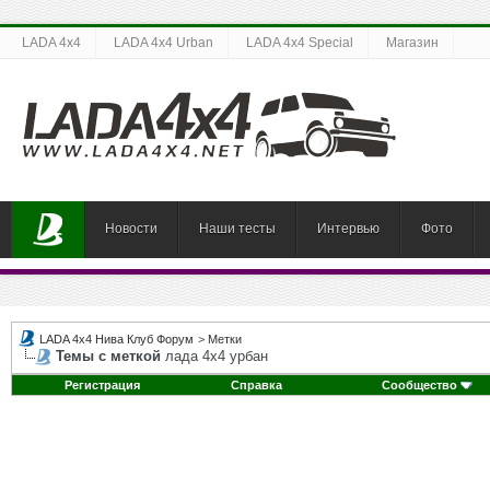
LADA 4x4
LADA 4x4 Urban
LADA 4x4 Special
Магазин
Новости
Наши тесты
Интервью
Фото
LADA 4x4 Нива Клуб Форум
>
Метки
Темы с меткой
лада 4х4 урбан
Регистрация
Справка
Сообщество