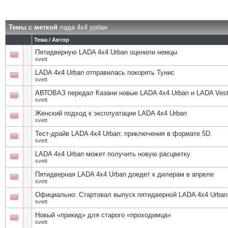
Темы с меткой
лада 4х4 урбан
Тема / Автор
Пятидверную LADA 4х4 Urban оценили немцы
svett
LADA 4х4 Urban отправилась покорять Тунис
svett
АВТОВАЗ передал Казани новые LADA 4х4 Urban и LADA Ves
svett
Женский подход к эксплуатации LADA 4х4 Urban
svett
Тест-драйв LADA 4x4 Urban: приключения в формате 5D.
svett
LADA 4х4 Urban может получить новую расцветку
svett
Пятидверная LADA 4x4 Urban доедет к дилерам в апреле
svett
Официально: Стартовал выпуск пятидверной LADA 4х4 Urban
svett
Новый «прикид» для старого «проходимца»
svett