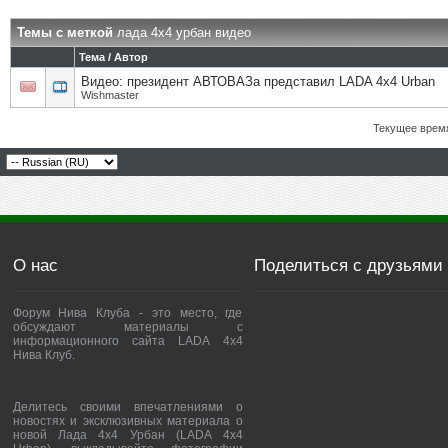
Темы с меткой
лада 4х4 урбан видео
Тема / Автор
Видео: президент АВТОВАЗа представил LADA 4x4 Urban
Wishmaster
Текущее врем
О нас
Поделиться с друзьями
Форум Нива Клуба - это место, где
обсуждают материалы с
информационного сайта LADA 4x4
Нива Клуб.
Делитесь своими впечатлениями о
новостях и эксклюзивных материала о
новой Лада 4х4 Урбан (LADA 4x4