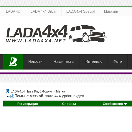
LADA 4x4
LADA 4x4 Urban
LADA 4x4 Special
Магазин
Новости
Наши тесты
Интервью
Фото
LADA 4x4 Нива Клуб Форум
>
Метки
Темы с меткой
лада 4х4 урбан видео
Регистрация
Справка
Сообщество