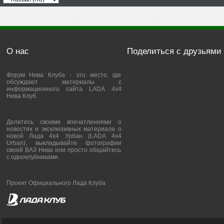
О нас
Поделиться с друзьями
Форум Нива Клуба - это место, где
обсуждают материалы с
информационного сайта LADA 4x4
Нива Клуб.
Делитесь своими впечатлениями о
новостях и эксклюзивных материала о
новой Лада 4х4 Урбан (LADA 4x4
Urban), выкладывайте фотографии
своей ВАЗ Нива или просто общайтесь
с одноклубниками.
Проект Официального Лада Клуба