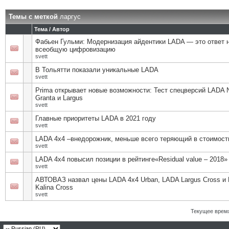
Темы с меткой
ларгус
Тема / Автор
Фабьен Гульми: Модернизация айдентики LADA — это ответ 
всеобщую цифровизацию
svett
В Тольятти показали уникальные LADA
svett
Prima открывает новые возможности: Тест спецверсий LADA N
Granta и Largus
svett
Главные приоритеты LADA в 2021 году
svett
LADA 4x4 –внедорожник, меньше всего теряющий в стоимост
svett
LADA 4x4 повысил позиции в рейтинге«Residual value – 2018»
svett
АВТОВАЗ назвал цены LADA 4х4 Urban, LADA Largus Cross и
Kalina Cross
svett
Текущее врем