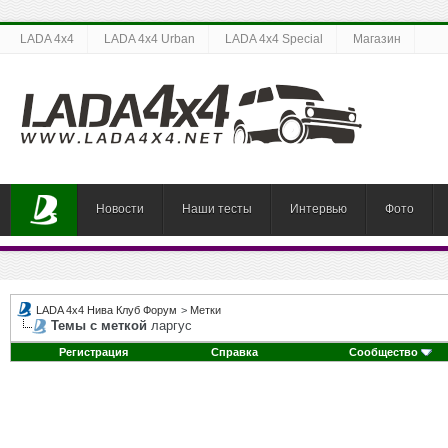
LADA 4x4
LADA 4x4 Urban
LADA 4x4 Special
Магазин
Новости
Наши тесты
Интервью
Фото
LADA 4x4 Нива Клуб Форум
>
Метки
Темы с меткой
ларгус
Регистрация
Справка
Сообщество