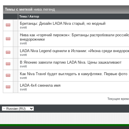
Темы с меткой
нива легенд
Тема / Автор
Британцы: Дизайн LADA Niva старый, но модный
svett
Нива как «горячий пирожок»: Британцы распробовали россий
внедорожники
svett
LADA Niva Legend оценили в Испании: «Икона среди внедоро
svett
В Японию завезли партию LADA Niva. Цены зашкаливают
svett
Как Niva Travel будет выглядеть в камуфляже. Первые фото
svett
LADA 4x4 сменила имя
svett
Текущее врем