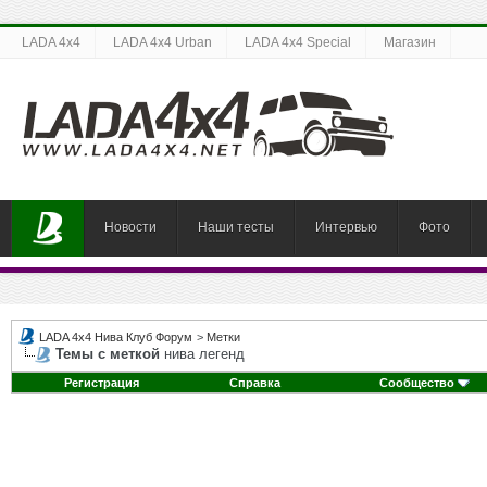
LADA 4x4
LADA 4x4 Urban
LADA 4x4 Special
Магазин
Новости
Наши тесты
Интервью
Фото
LADA 4x4 Нива Клуб Форум
>
Метки
Темы с меткой
нива легенд
Регистрация
Справка
Сообщество