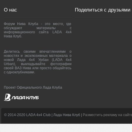
О нас
Поделиться с друзьями
Форум Нива Клуба - это место, где
обсуждают материалы с
информационного сайта LADA 4x4
Нива Клуб.
Делитесь своими впечатлениями о
новостях и эксклюзивных материала о
новой Лада 4х4 Урбан (LADA 4x4
Urban), выкладывайте фотографии
своей ВАЗ Нива или просто общайтесь
с одноклубниками.
Проект Официального Лада Клуба
© 2014-2020 LADA 4x4 Club | Лада Нива Клуб |
Разместить рекламу на сайт