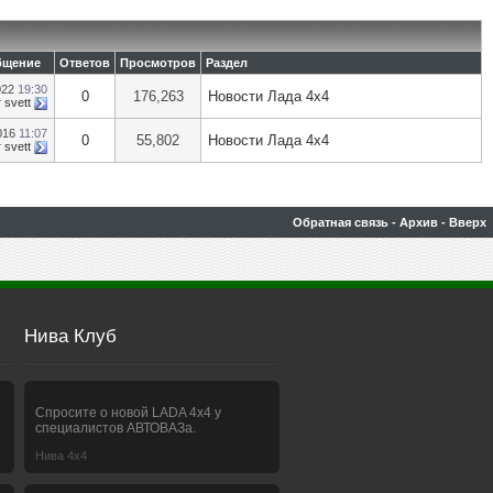
бщение
Ответов
Просмотров
Раздел
022
19:30
0
176,263
Новости Лада 4х4
т
svett
016
11:07
0
55,802
Новости Лада 4х4
т
svett
Обратная связь
-
Архив
-
Вверх
Нива Клуб
Спросите о новой LADA 4x4 у
специалистов АВТОВАЗа.
Нива 4х4