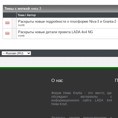
Темы с меткой
нива 3
Тема / Автор
Раскрыты новые подробности о платформе Niva-3 и Granta-2
svett
Раскрыты новые детали проекта LADA 4x4 NG
svett
О нас
П
Форум Нива Клуба - это место, где
обсуждают материалы с
информационного сайта LADA 4x4
Нива Клуб.
Делитесь своими впечатлениями о