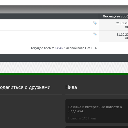
Последнее соо
21.01.2
о
31.10.2
о
Текущее время:
14:46
. Часовой пояс GMT +4.
оделиться с друзьями
Нива
Важные и интересные новости о
Лада 4х4.
Новости ВАЗ Нива