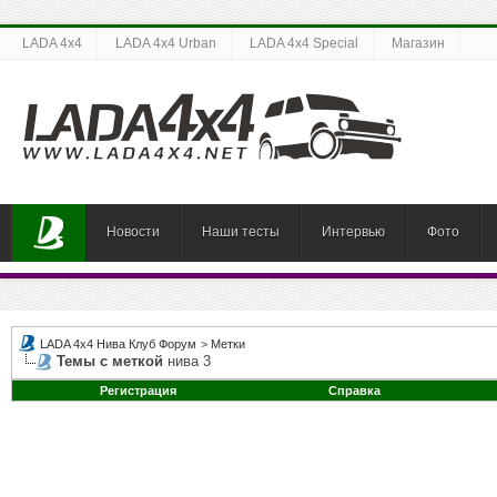
LADA 4x4
LADA 4x4 Urban
LADA 4x4 Special
Магазин
Новости
Наши тесты
Интервью
Фото
LADA 4x4 Нива Клуб Форум
>
Метки
Темы с меткой
нива 3
Регистрация
Справка