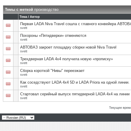
Темы с меткой
производство
Тема / Автор
Первая LADA Niva Travel сошла с главного конвейера АВТОВ
svett
Похороны «Пятидверки» отменяются
svett
АВТОВАЗ закроет площадку сборки новой Niva Travel
svett
Трехдверная LADA 4x4 получила новую «прописку»
svett
Сборка короткой "Нивы" переезжает
svett
Как соседствуют LADA 4x4 5D и LADA Priora на одной линии.
svett
Стартовал серийный выпуск пятидверной LADA 4х4 на линии
svett
Текущее врем