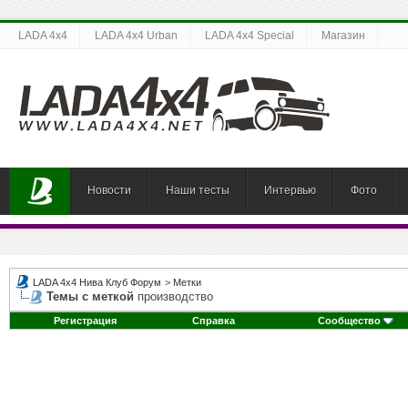
LADA 4x4
LADA 4x4 Urban
LADA 4x4 Special
Магазин
Новости
Наши тесты
Интервью
Фото
LADA 4x4 Нива Клуб Форум
>
Метки
Темы с меткой
производство
Регистрация
Справка
Сообщество