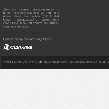
Делитесь своими впечатлениями о
новостях и эксклюзивных материала о
новой Лада 4х4 Урбан (LADA 4x4
Urban), выкладывайте фотографии
своей ВАЗ Нива или просто общайтесь
с одноклубниками.
Проект Официального Лада Клуба
© 2014-2020 LADA 4x4 Club | Лада Нива Клуб |
Разместить рекламу на сайт