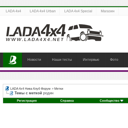
LADA 4x4
LADA 4x4 Urban
LADA 4x4 Special
Магазин
Новости
Наши тесты
Интервью
Фото
LADA 4x4 Нива Клуб Форум
>
Метки
Темы с меткой
родин
Регистрация
Справка
Сообщество