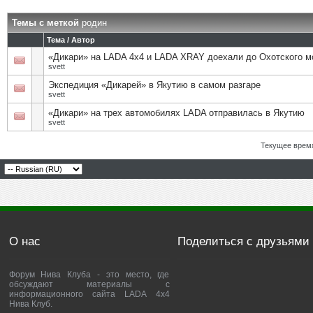
Темы с меткой
родин
Тема / Автор
«Дикари» на LADA 4x4 и LADA XRAY доехали до Охотского м
svett
Экспедиция «Дикарей» в Якутию в самом разгаре
svett
«Дикари» на трех автомобилях LADA отправилась в Якутию
svett
Текущее врем
О нас
Поделиться с друзьями
Форум Нива Клуба - это место, где
обсуждают материалы с
информационного сайта LADA 4x4
Нива Клуб.