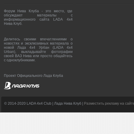
Форум Нива Клуба - это место, где
обсуждают материалы с
информационного сайта LADA 4x4
Нива Клуб.
Делитесь своими впечатлениями о
новостях и эксклюзивных материала о
новой Лада 4х4 Урбан (LADA 4x4
Urban), выкладывайте фотографии
своей ВАЗ Нива или просто общайтесь
с одноклубниками.
Проект Официального Лада Клуба
© 2014-2020 LADA 4x4 Club | Лада Нива Клуб |
Разместить рекламу на сайт