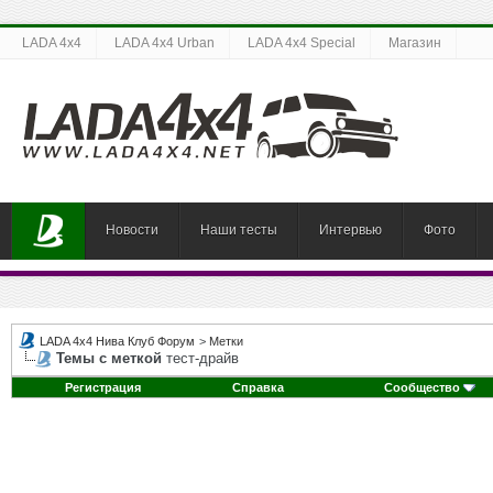
LADA 4x4
LADA 4x4 Urban
LADA 4x4 Special
Магазин
Новости
Наши тесты
Интервью
Фото
LADA 4x4 Нива Клуб Форум
>
Метки
Темы с меткой
тест-драйв
Регистрация
Справка
Сообщество