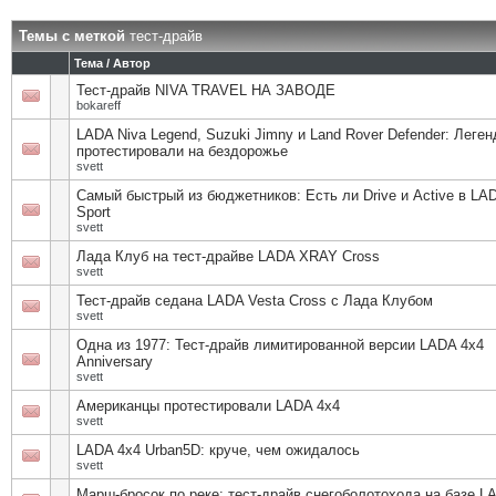
Темы с меткой
тест-драйв
Тема / Автор
Тест-драйв NIVA TRAVEL НА ЗАВОДЕ
bokareff
LADA Niva Legend, Suzuki Jimny и Land Rover Defender: Леге
протестировали на бездорожье
svett
Самый быстрый из бюджетников: Есть ли Drive и Active в LA
Sport
svett
Лада Клуб на тест-драйве LADA XRAY Cross
svett
Тест-драйв седана LADA Vesta Cross с Лада Клубом
svett
Одна из 1977: Тест-драйв лимитированной версии LADA 4x4
Anniversary
svett
Американцы протестировали LADA 4х4
svett
LADA 4x4 Urban5D: круче, чем ожидалось
svett
Марш-бросок по реке: тест-драйв снегоболотохода на базе L