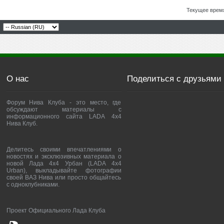
Текущее врем
О нас
Поделиться с друзьями
Форум Нива Клуба - это место, где
обсуждают материалы с
информационного сайта LADA 4x4
Нива Клуб.
Делитесь своими впечатлениями о
новостях и эксклюзивных материала о
новой Лада 4х4 Урбан (LADA 4x4
Urban), выкладывайте фотографии
своей ВАЗ Нива или просто общайтесь
с одноклубниками.
Проект Официального Лада Клуба