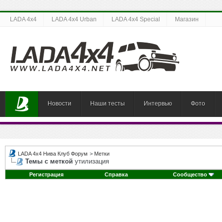
LADA 4x4
LADA 4x4 Urban
LADA 4x4 Special
Магазин
Новости
Наши тесты
Интервью
Фото
LADA 4x4 Нива Клуб Форум
>
Метки
Темы с меткой
утилизация
Регистрация
Справка
Сообщество