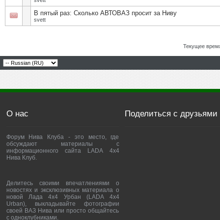
svett
В пятый раз: Сколько АВТОВАЗ просит за Ниву
svett
Текущее врем
О нас
Поделиться с друзьями
Форум Нива Клуба - это место, где
обсуждают материалы с
информационного сайта LADA 4x4
Нива Клуб.
Делитесь своими впечатлениями о
новостях и эксклюзивных материала о
новой Лада 4х4 Урбан (LADA 4x4
Urban), выкладывайте фотографии
своей ВАЗ Нива или просто общайтесь
с одноклубниками.