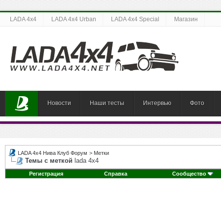
LADA 4x4
LADA 4x4 Urban
LADA 4x4 Special
Магазин
Новости
Наши тесты
Интервью
Фото
LADA 4x4 Нива Клуб Форум
>
Метки
Темы с меткой
lada 4х4
Регистрация
Справка
Сообщество