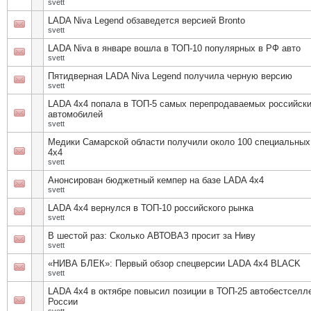
svett
LADA Niva Legend обзаведется версией Bronto
svett
LADA Niva в январе вошла в ТОП-10 популярных в РФ авто
svett
Пятидверная LADA Niva Legend получила черную версию
svett
LADA 4х4 попала в ТОП-5 самых перепродаваемых российск
автомобилей
svett
Медики Самарской области получили около 100 специальны
4х4
svett
Анонсирован бюджетный кемпер на базе LADA 4х4
svett
LADA 4х4 вернулся в ТОП-10 российского рынка
svett
В шестой раз: Сколько АВТОВАЗ просит за Ниву
svett
«НИВА БЛЕК»: Первый обзор спецверсии LADA 4х4 BLACK
svett
LADA 4х4 в октябре повысил позиции в ТОП-25 автобестселл
России