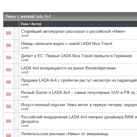
Темы с меткой
lada 4х4
Тема / Автор
Старейший автожурнал рассказал о российской «Ниве»
svett
Немцы записали видео с новой LADA Niva Travel
svett
Дебют в ЕС: Первые LADA Niva Travel прибыли в Германию
svett
LADA 4x4 возвращается на рынок Великобритании
svett
Продажи LADA 4х4 с пробегом растут несмотря на падающий
svett
Renault Duster и LADA 4x4 – самые популярные SUV в РФ за 
svett
Искусственный подъем: Нива метит в первую пятерку лидеро
svett
Российский внедорожник LADA 4х4 покорил дизайнера RAM и
Детройта
svett
Любительская реклама «Нивы» от американца