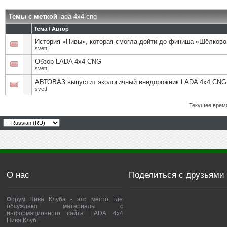
Темы с меткой
lada 4x4 cng
Тема / Автор
История «Нивы», которая смогла дойти до финиша «Шёлково
svett
Обзор LADA 4x4 CNG
svett
АВТОВАЗ выпустит экологичный внедорожник LADA 4х4 CNG
svett
Текущее врем
О нас
Поделиться с друзьями
Форум Нива Клуба - это место, где
обсуждают материалы с
информационного сайта LADA 4x4
Нива Клуб.