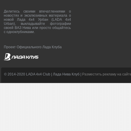
Делитесь своими впечатлениями о
новостях и эксклюзивных материала о
новой Лада 4х4 Урбан (LADA 4x4
Urban), выкладывайте фотографии
своей ВАЗ Нива или просто общайтесь
с одноклубниками.
Проект Официального Лада Клуба
© 2014-2020 LADA 4x4 Club | Лада Нива Клуб |
Разместить рекламу на сайт