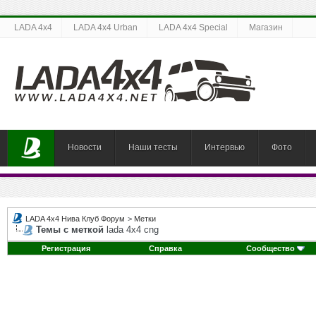
LADA 4x4
LADA 4x4 Urban
LADA 4x4 Special
Магазин
Новости
Наши тесты
Интервью
Фото
LADA 4x4 Нива Клуб Форум
>
Метки
Темы с меткой
lada 4x4 cng
Регистрация
Справка
Сообщество