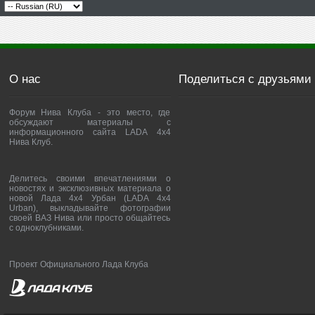
О нас
Поделиться с друзьями
Форум Нива Клуба - это место, где
обсуждают материалы с
информационного сайта LADA 4x4
Нива Клуб.
Делитесь своими впечатлениями о
новостях и эксклюзивных материала о
новой Лада 4х4 Урбан (LADA 4x4
Urban), выкладывайте фотографии
своей ВАЗ Нива или просто общайтесь
с одноклубниками.
Проект Официального Лада Клуба