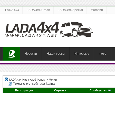
LADA 4x4
LADA 4x4 Urban
LADA 4x4 Special
Магазин
Новости
Наши тесты
Интервью
Фото
LADA 4x4 Нива Клуб Форум
>
Метки
Темы с меткой
lada kalina
Регистрация
Справка
Сообщество