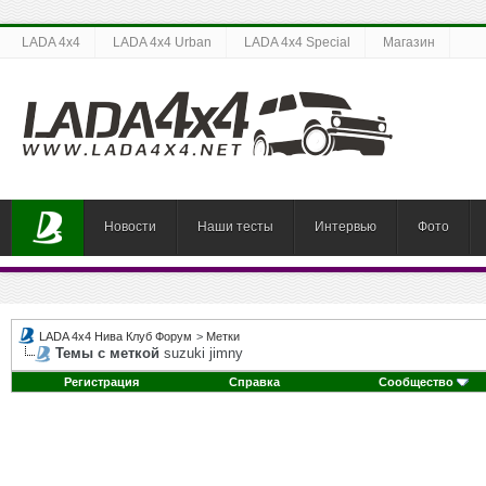
LADA 4x4
LADA 4x4 Urban
LADA 4x4 Special
Магазин
Новости
Наши тесты
Интервью
Фото
LADA 4x4 Нива Клуб Форум
>
Метки
Темы с меткой
suzuki jimny
Регистрация
Справка
Сообщество