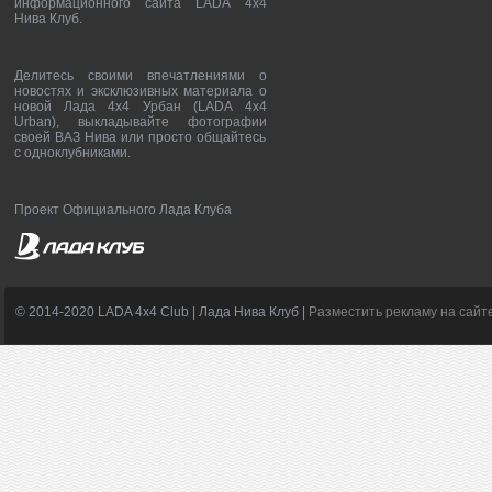
информационного сайта LADA 4x4
Нива Клуб.
Делитесь своими впечатлениями о
новостях и эксклюзивных материала о
новой Лада 4х4 Урбан (LADA 4x4
Urban), выкладывайте фотографии
своей ВАЗ Нива или просто общайтесь
с одноклубниками.
Проект Официального Лада Клуба
© 2014-2020 LADA 4x4 Club | Лада Нива Клуб |
Разместить рекламу на сайт