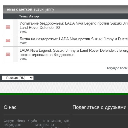
Темы с меткой
suzuki jimny
Тема / Автор
Испытание бездорожьем: LADA Niva Legend против Suzuki Ji
Land Rover Defender 90
svett
Битва на бездорожье: LADA Niva против Suzuki Jimny и Duste
svett
LADA Niva Legend, Suzuki Jimny и Land Rover Defender: Леге
протестировали на бездорожье
svett
Текущее врем
О нас
Поделиться с друзьями
Форум Нива Клуба - это место, где
обсуждают материалы с