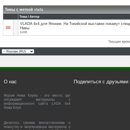
Темы с меткой
vlada
Тема / Автор
VLADA 4х4 для Японии: На Токийской выставке покажут спе
Нивы
svett
Текущее врем
О нас
Поделиться с друзьями
Форум Нива Клуба - это место, где
обсуждают материалы с
информационного сайта LADA 4x4
Нива Клуб.
Делитесь своими впечатлениями о
новостях и эксклюзивных материала о