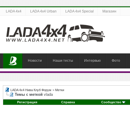
LADA 4x4
LADA 4x4 Urban
LADA 4x4 Special
Магазин
Новости
Наши тесты
Интервью
Фото
LADA 4x4 Нива Клуб Форум
>
Метки
Темы с меткой
vlada
Регистрация
Справка
Сообщество