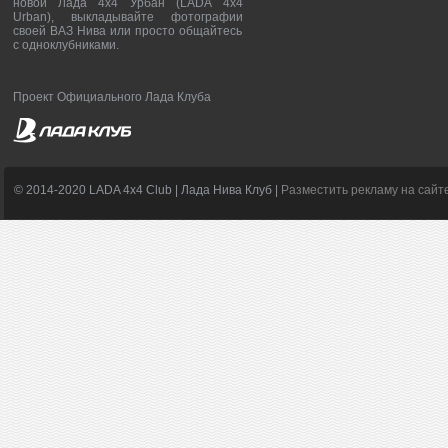
новой Лада 4х4 Урбан (LADA 4x4
Urban), выкладывайте фотографии
своей ВАЗ Нива или просто общайтесь
с одноклубниками.
Проект Официального Лада Клуба
© 2014-2020 LADA 4x4 Club | Лада Нива Клуб |
Разместить рекламу на сайт