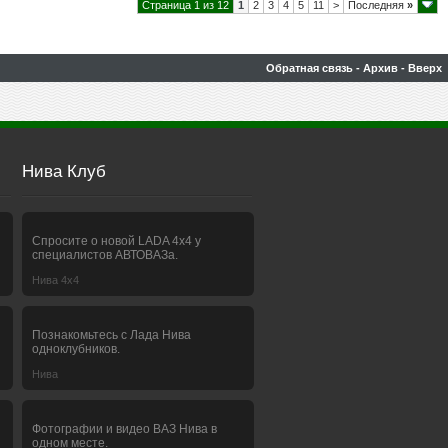
Страница 1 из 12
1
2
3
4
5
11
>
Последняя
»
Обратная связь
-
Архив
-
Вверх
Нива Клуб
Спросите о новой LADA 4x4 у
специалистов АВТОВАЗа.
Нива 4х4
Познакомьтесь с Лада Нива
одноклубников.
Нива
Фотографии и видео ВАЗ Нива в
одном месте.