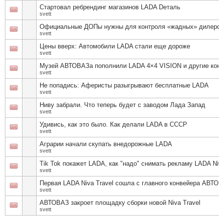
Стартовал ребрендинг магазинов LADA Dеталь
svett
Официальные ДОПы нужны для контроля «жадных» дилер
svett
Цены вверх: Автомобили LADA стали еще дороже
svett
Музей АВТОВАЗа пополнили LADA 4×4 VISION и другие ко
svett
Не попадись: Аферисты разыгрывают бесплатные LADA
svett
Ниву забрали. Что теперь будет с заводом Лада Запад
svett
Удивись, как это было. Как делали LADA в СССР
svett
Аграрии начали скупать внедорожные LADA
svett
Tik Tok покажет LADA, как "надо" снимать рекламу LADA Ni
svett
Первая LADA Niva Travel сошла с главного конвейера АВТ
svett
АВТОВАЗ закроет площадку сборки новой Niva Travel
svett