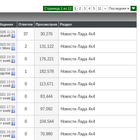
Страница 1 из 12
1
2
3
4
5
11
>
Последняя
»
общение
Ответов
Просмотров
Раздел
2026
11:24
37
30,276
Новости Лада 4х4
okareff
2023
00:15
2
131,122
Новости Лада 4х4
от
More
2022
19:30
0
176,221
Новости Лада 4х4
от
svett
2022
10:45
1
182,578
Новости Лада 4х4
едулов
2022
13:55
0
113,671
Новости Лада 4х4
от
svett
2021
18:44
0
83,444
Новости Лада 4х4
от
svett
2021
17:32
0
97,092
Новости Лада 4х4
от
svett
2021
15:12
0
104,544
Новости Лада 4х4
от
svett
2021
16:29
0
70,980
Новости Лада 4х4
от
svett