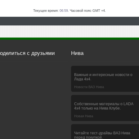
Текущее время:
06:59
. Часовой пояс GMT +4.
оделиться с друзьями
Нива
Важные и интересные новости о
Лада 4х4.
Новости ВАЗ Нива
Собственные материалы о LADA
4x4 только на Нива Клубе.
Новая Нива
Читайте тест-драйвы ВАЗ Нива
перед покупкой.