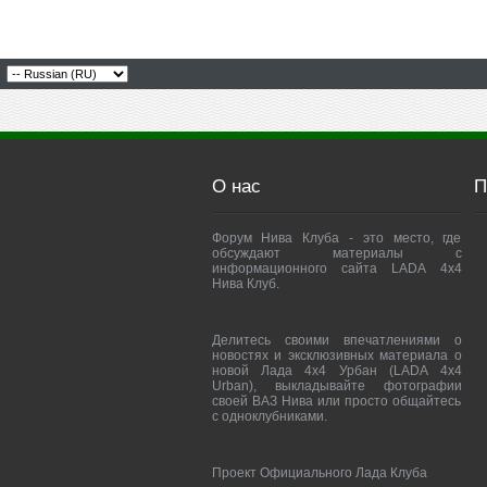
О нас
П
Форум Нива Клуба - это место, где
обсуждают материалы с
информационного сайта LADA 4x4
Нива Клуб.
Делитесь своими впечатлениями о
новостях и эксклюзивных материала о
новой Лада 4х4 Урбан (LADA 4x4
Urban), выкладывайте фотографии
своей ВАЗ Нива или просто общайтесь
с одноклубниками.
Проект Официального Лада Клуба