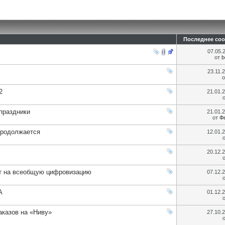
Последнее со
07.05.
от
b
23.11.
2
21.01.
праздники
21.01.
от
Ф
продолжается
12.01.
20.12.
ет на всеобщую цифровизацию
07.12.
A
01.12.
аказов на «Ниву»
27.10.