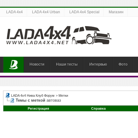
LADA 4x4
LADA 4x4 Urban
LADA 4x4 Special
Магазин
Новости
Наши тесты
Интервью
Фото
LADA 4x4 Нива Клуб Форум
>
Метки
Темы с меткой
автоваз
Регистрация
Справка