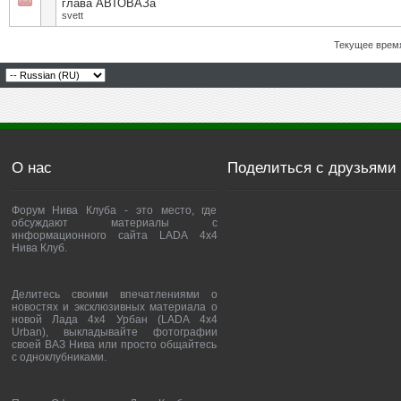
глава АВТОВАЗа
svett
Текущее врем
О нас
Поделиться с друзьями
Форум Нива Клуба - это место, где
обсуждают материалы с
информационного сайта LADA 4x4
Нива Клуб.
Делитесь своими впечатлениями о
новостях и эксклюзивных материала о
новой Лада 4х4 Урбан (LADA 4x4
Urban), выкладывайте фотографии
своей ВАЗ Нива или просто общайтесь
с одноклубниками.