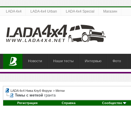
LADA 4x4
LADA 4x4 Urban
LADA 4x4 Special
Магазин
Новости
Наши тесты
Интервью
Фото
LADA 4x4 Нива Клуб Форум
>
Метки
Темы с меткой
гранта
Регистрация
Справка
Сообщество