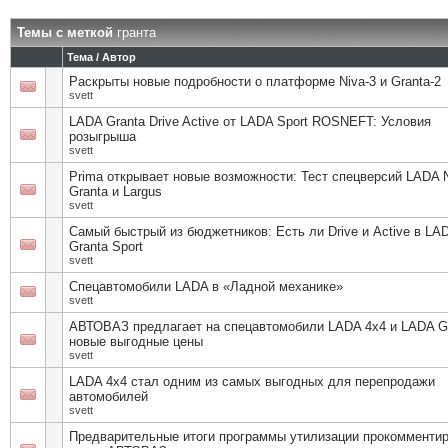
Темы с меткой
гранта
Тема / Автор
Раскрыты новые подробности о платформе Niva-3 и Granta-2
svett
LADA Granta Drive Active от LADA Sport ROSNEFT: Условия
розыгрыша
svett
Prima открывает новые возможности: Тест спецверсий LADA N
Granta и Largus
svett
Самый быстрый из бюджетников: Есть ли Drive и Active в LA
Granta Sport
svett
Спецавтомобили LADA в «Ладной механике»
svett
АВТОВАЗ предлагает на спецавтомобили LADA 4x4 и LADA G
новые выгодные цены
svett
LADA 4х4 стал одним из самых выгодных для перепродажи
автомобилей
svett
Предварительные итоги программы утилизации прокомменти