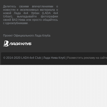
Делитесь своими впечатлениями о
новостях и эксклюзивных материала о
новой Лада 4х4 Урбан (LADA 4x4
Urban), выкладывайте фотографии
своей ВАЗ Нива или просто общайтесь
с одноклубниками.
Проект Официального Лада Клуба
© 2014-2020 LADA 4x4 Club | Лада Нива Клуб |
Разместить рекламу на сайт