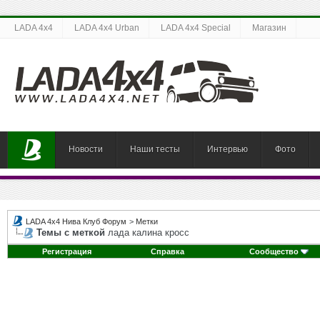
LADA 4x4
LADA 4x4 Urban
LADA 4x4 Special
Магазин
Новости
Наши тесты
Интервью
Фото
LADA 4x4 Нива Клуб Форум
>
Метки
Темы с меткой
лада калина кросс
Регистрация
Справка
Сообщество