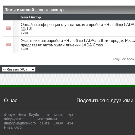
Темы с меткой
лада калина кросс
Тема / Автор
Онлайн-конференция с участниками пробега «Я люблю LADA
(
1
2
)
svett
Участники автопробега «Я люблю LADA» в 9-ти городах Росс
представят автомобили линейки LADA Cross
svett
Текущее врем
О нас
Поделиться с друзьями
Форум Нива Клуба - это место, где
обсуждают материалы с
информационного сайта LADA 4x4
Нива Клуб.