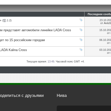
Последнее сооб
»
23.10.20
(
1
2
)
от
AvtoS
ии представят автомобили линейки LADA Cross
15.10.20
от
дет по 15 российским городам
06.10.20
от
LADA Kalina Cross
03.10.20
от
Текущее время:
13:49
. Часовой пояс GMT +4.
оделиться с друзьями
Нива