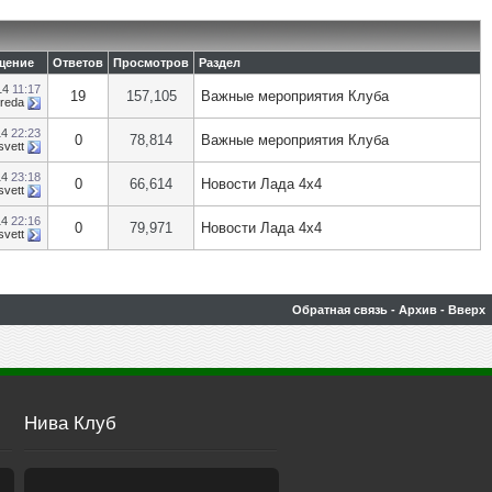
щение
Ответов
Просмотров
Раздел
14
11:17
19
157,105
Важные мероприятия Клуба
reda
14
22:23
0
78,814
Важные мероприятия Клуба
svett
14
23:18
0
66,614
Новости Лада 4х4
svett
14
22:16
0
79,971
Новости Лада 4х4
svett
Обратная связь
-
Архив
-
Вверх
Нива Клуб