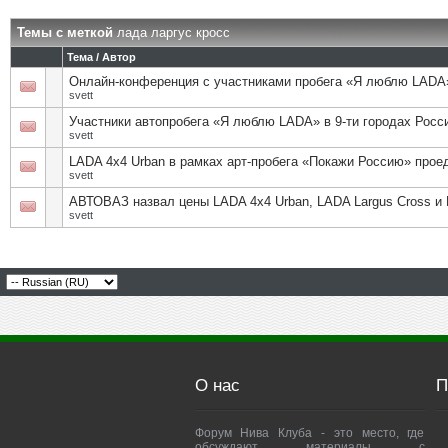
Темы с меткой
лада ларгус кросс
Тема / Автор
Онлайн-конференция с участниками пробега «Я люблю LADA
svett
Участники автопробега «Я люблю LADA» в 9-ти городах Росс
svett
LADA 4х4 Urban в рамках арт-пробега «Покажи Россию» прое
svett
АВТОВАЗ назвал цены LADA 4х4 Urban, LADA Largus Cross и 
svett
О нас
П
Форум Нива Клуба - это место, где
обсуждают материалы с