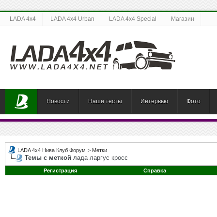
LADA 4x4
LADA 4x4 Urban
LADA 4x4 Special
Магазин
Новости
Наши тесты
Интервью
Фото
LADA 4x4 Нива Клуб Форум
>
Метки
Темы с меткой
лада ларгус кросс
Регистрация
Справка