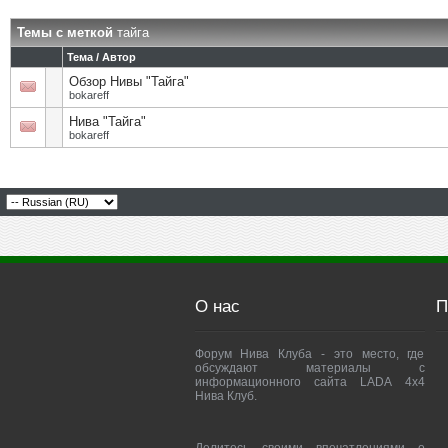
Темы с меткой
тайга
Тема / Автор
Обзор Нивы "Тайга"
bokareff
Нива "Тайга"
bokareff
О нас
П
Форум Нива Клуба - это место, где
обсуждают материалы с
информационного сайта LADA 4x4
Нива Клуб.