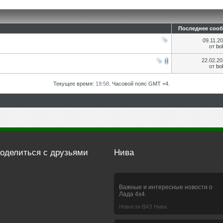
Последнее соо
09.11.2
от
bo
22.02.2
от
bo
Текущее время:
19:58
. Часовой пояс GMT +4.
оделиться с друзьями
Нива
Важные и интересные новости о
Лада 4х4.
Новости ВАЗ Нива