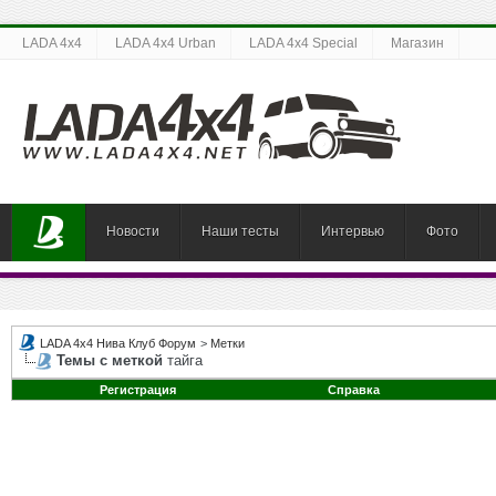
LADA 4x4
LADA 4x4 Urban
LADA 4x4 Special
Магазин
Новости
Наши тесты
Интервью
Фото
LADA 4x4 Нива Клуб Форум
>
Метки
Темы с меткой
тайга
Регистрация
Справка