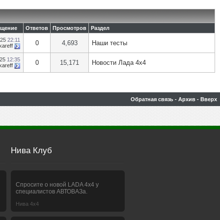
бщение
Ответов
Просмотров
Раздел
025
22:11
0
4,693
Наши тесты
kareff
025
12:35
0
15,171
Новости Лада 4х4
kareff
Обратная связь
-
Архив
-
Вверх
Нива Клуб
Спросите о новой LADA 4x4 у
специалистов АВТОВАЗа.
Нива 4х4