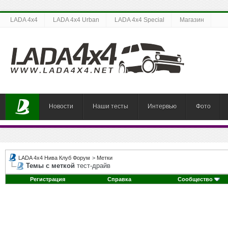
LADA 4x4
LADA 4x4 Urban
LADA 4x4 Special
Магазин
Новости
Наши тесты
Интервью
Фото
LADA 4x4 Нива Клуб Форум
>
Метки
Темы с меткой
тест-драйв
Регистрация
Справка
Сообщество