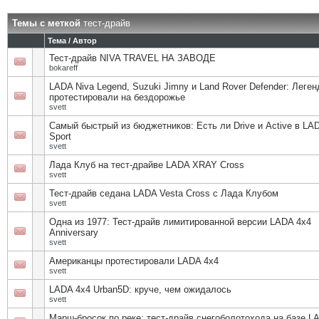
Темы с меткой
тест-драйв
Тема / Автор
Тест-драйв NIVA TRAVEL НА ЗАВОДЕ
bokareff
LADA Niva Legend, Suzuki Jimny и Land Rover Defender: Леге
протестировали на бездорожье
svett
Самый быстрый из бюджетников: Есть ли Drive и Active в LA
Sport
svett
Лада Клуб на тест-драйве LADA XRAY Cross
svett
Тест-драйв седана LADA Vesta Cross с Лада Клубом
svett
Одна из 1977: Тест-драйв лимитированной версии LADA 4x4
Anniversary
svett
Американцы протестировали LADA 4х4
svett
LADA 4x4 Urban5D: круче, чем ожидалось
svett
Марш-бросок по реке: тест-драйв снегоболотохода на базе L