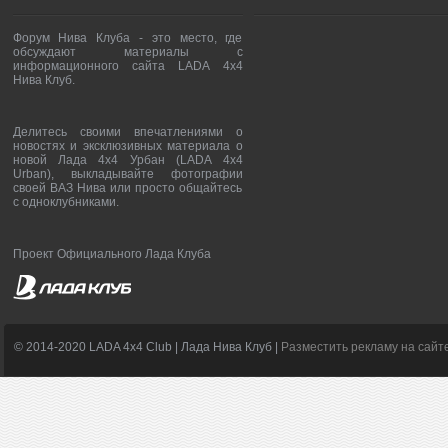
Форум Нива Клуба - это место, где
обсуждают материалы с
информационного сайта LADA 4x4
Нива Клуб.
Делитесь своими впечатлениями о
новостях и эксклюзивных материала о
новой Лада 4х4 Урбан (LADA 4x4
Urban), выкладывайте фотографии
своей ВАЗ Нива или просто общайтесь
с одноклубниками.
Проект Официального Лада Клуба
© 2014-2020 LADA 4x4 Club | Лада Нива Клуб |
Разместить рекламу на сайт