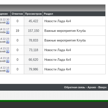
щение
Ответов
Просмотров
Раздел
15
22:30
0
45,422
Новости Лада 4х4
svett
014
11:17
19
157,150
Важные мероприятия Клуба
Sreda
14
22:23
0
78,833
Важные мероприятия Клуба
svett
14
23:22
0
73,118
Новости Лада 4х4
svett
14
23:18
0
66,620
Новости Лада 4х4
svett
14
22:16
0
79,986
Новости Лада 4х4
svett
Обратная связь
-
Архив
-
Вверх