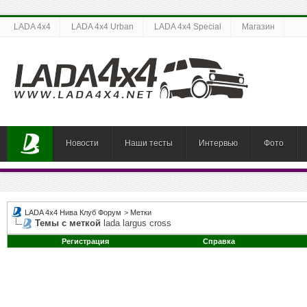
LADA 4x4
LADA 4x4 Urban
LADA 4x4 Special
Магазин
Новости
Наши тесты
Интервью
Фото
LADA 4x4 Нива Клуб Форум
>
Метки
Темы с меткой
lada largus cross
Регистрация
Справка