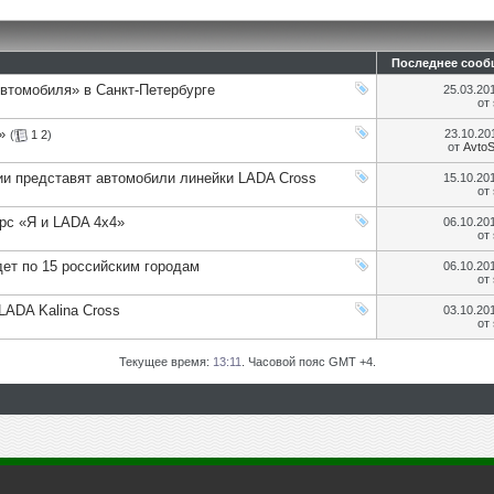
Последнее сооб
втомобиля» в Санкт-Петербурге
25.03.20
от
»
23.10.2
(
1
2
)
от
Avto
ии представят автомобили линейки LADA Cross
15.10.20
от
рс «Я и LADA 4х4»
06.10.20
от
дет по 15 российским городам
06.10.20
от
LADA Kalina Cross
03.10.20
от
Текущее время:
13:11
. Часовой пояс GMT +4.