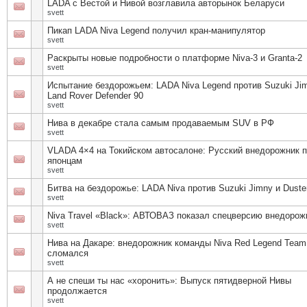
LADA с Вестой и Нивой возглавила авторынок Беларуси
svett
Пикап LADA Niva Legend получил кран-манипулятор
svett
Раскрыты новые подробности о платформе Niva-3 и Granta-2
svett
Испытание бездорожьем: LADA Niva Legend против Suzuki Ji
Land Rover Defender 90
svett
Нива в декабре стала самым продаваемым SUV в РФ
svett
VLADA 4×4 на Токийском автосалоне: Русский внедорожник 
японцам
svett
Битва на бездорожье: LADA Niva против Suzuki Jimny и Duste
svett
Niva Travel «Black»: АВТОВАЗ показал спецверсию внедорож
svett
Нива на Дакаре: внедорожник команды Niva Red Legend Team
сломался
svett
А не спеши ты нас «хоронить»: Выпуск пятидверной Нивы
продолжается
svett