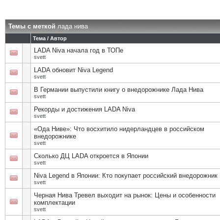
Темы с меткой
лада нива
Тема / Автор
LADA Niva начала год в ТОПе
svett
LADA обновит Niva Legend
svett
В Германии выпустили книгу о внедорожнике Лада Нива
svett
Рекорды и достижения LADA Niva
svett
«Ода Ниве»: Что восхитило нидерландцев в российском
внедорожнике
svett
Сколько ДЦ LADA откроется в Японии
svett
Niva Legend в Японии: Кто покупает российский внедорожник
svett
Черная Нива Тревел выходит на рынок: Цены и особенности
комплектации
svett