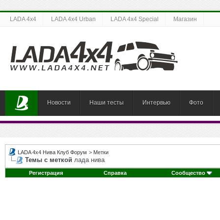
LADA 4x4
LADA 4x4 Urban
LADA 4x4 Special
Магазин
Новости
Наши тесты
Интервью
Фото
LADA 4x4 Нива Клуб Форум
>
Метки
Темы с меткой
лада нива
Регистрация
Справка
Сообщество