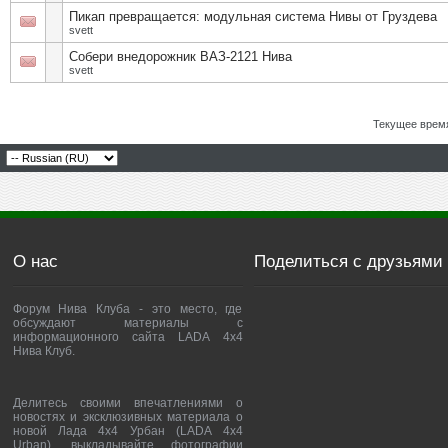
Пикап превращается: модульная система Нивы от Груздева
svett
Собери внедорожник ВАЗ-2121 Нива
svett
Текущее врем
О нас
Поделиться с друзьями
Форум Нива Клуба - это место, где
обсуждают материалы с
информационного сайта LADA 4x4
Нива Клуб.
Делитесь своими впечатлениями о
новостях и эксклюзивных материала о
новой Лада 4х4 Урбан (LADA 4x4
Urban), выкладывайте фотографии