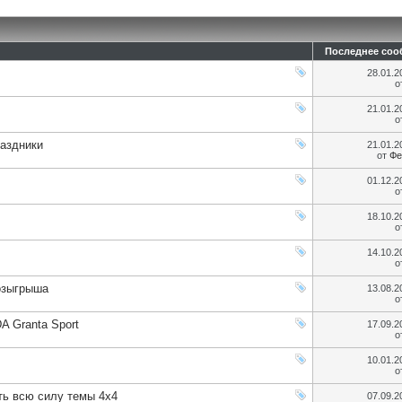
Последнее соо
28.01.
о
21.01.
о
раздники
21.01.
от
Фе
01.12.
о
18.10.
о
14.10.
о
розыгрыша
13.08.
о
A Granta Sport
17.09.
о
10.01.
о
ть всю силу темы 4х4
07.09.