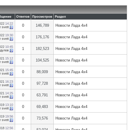
бщение
Ответов
Просмотров
Раздел
2022
14:22
0
146,789
Новости Лада 4х4
т
svett
2022
19:30
0
176,176
Новости Лада 4х4
т
svett
2022
10:45
1
182,523
Новости Лада 4х4
дулов
2021
15:12
0
104,525
Новости Лада 4х4
т
svett
2021
15:45
0
88,009
Новости Лада 4х4
т
svett
2021
16:23
0
97,728
Новости Лада 4х4
т
svett
2021
14:25
0
63,791
Новости Лада 4х4
т
svett
2019
13:10
0
69,483
Новости Лада 4х4
т
svett
2019
19:56
0
73,576
Новости Лада 4х4
т
svett
2018
12:56
0
52,074
Новости Лада 4х4