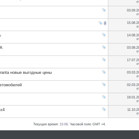
о
03.09.
о
15.08.
о
A
14.08.
о
DA
03.08.
о
17.07.
о
ranta новые выгодные цены
03.03.
о
автомобилей
02.03.
о
18.01.
о
4х4
11.10.
о
Текущее время:
15:06
. Часовой пояс GMT +4.