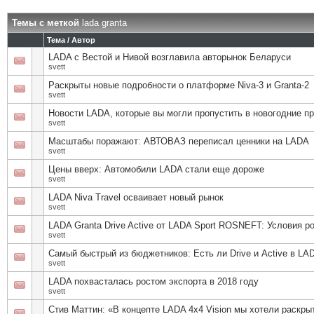
Темы с меткой
lada granta
Тема / Автор
LADA с Вестой и Нивой возглавила авторынок Беларуси
svett
Раскрыты новые подробности о платформе Niva-3 и Granta-2
svett
Новости LADA, которые вы могли пропустить в новогодние п
svett
Масштабы поражают: АВТОВАЗ переписал ценники на LADA
svett
Цены вверх: Автомобили LADA стали еще дороже
svett
LADA Niva Travel осваивает новый рынок
svett
LADA Granta Drive Active от LADA Sport ROSNEFT: Условия 
svett
Самый быстрый из бюджетников: Есть ли Drive и Active в LAD
svett
LADA похвасталась ростом экспорта в 2018 году
svett
Стив Маттин: «В концепте LADA 4x4 Vision мы хотели раскры