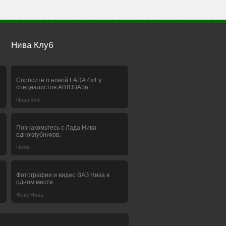
Нива Клуб
Спросите о новой LADA 4x4 у
специалистов АВТОВАЗа.
Нива 4х4
Познакомьтесь с Лада Нива
одноклубников.
Нива
Фотографии и видео ВАЗ Нива в
одном месте.
Фото Нива