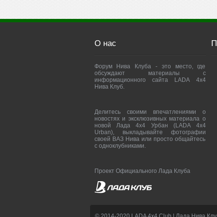
О нас
П
Форум Нива Клуба - это место, где
обсуждают материалы с
информационного сайта LADA 4x4
Нива Клуб.
Делитесь своими впечатлениями о
новостях и эксклюзивных материала о
новой Лада 4х4 Урбан (LADA 4x4
Urban), выкладывайте фотографии
своей ВАЗ Нива или просто общайтесь
с одноклубниками.
Проект Официального Лада Клуба
© 2014-2020 LADA 4x4 Club | Лада Нива Клу