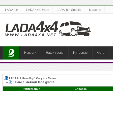
LADA 4x4
LADA 4x4 Urban
LADA 4x4 Special
Магазин
Новости
Наши тесты
Интервью
Фото
LADA 4x4 Нива Клуб Форум
>
Метки
Темы с меткой
lada granta
Регистрация
Справка