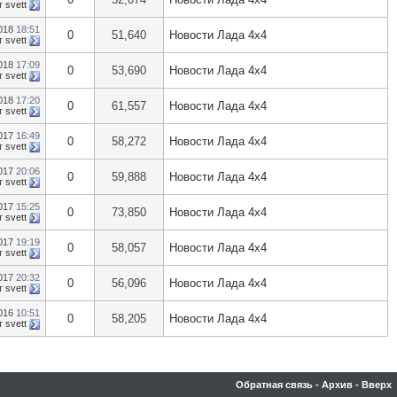
т
svett
2018
18:51
0
51,640
Новости Лада 4х4
т
svett
2018
17:09
0
53,690
Новости Лада 4х4
т
svett
2018
17:20
0
61,557
Новости Лада 4х4
т
svett
2017
16:49
0
58,272
Новости Лада 4х4
т
svett
2017
20:06
0
59,888
Новости Лада 4х4
т
svett
2017
15:25
0
73,850
Новости Лада 4х4
т
svett
2017
19:19
0
58,057
Новости Лада 4х4
т
svett
2017
20:32
0
56,096
Новости Лада 4х4
т
svett
2016
10:51
0
58,205
Новости Лада 4х4
т
svett
Обратная связь
-
Архив
-
Вверх